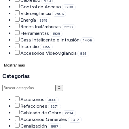
Cableado
4421
Control de Acceso
3288
Videovigilancia
2906
Energía
2818
Redes Inalámbricas
2290
Herramientas
1929
Casa Inteligente e Intrusión
1406
Incendio
1355
Accesorios Videovigilancia
825
Mostrar más
Categorías
Accesorios
3666
Refacciones
3271
Cableado de Cobre
2234
Accesorios Generales
2017
Canalización
1987