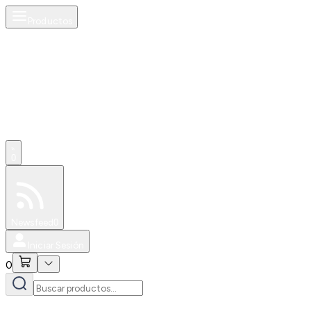
Productos
0
Especiales
Newsfeed
0
Iniciar Sesión
0