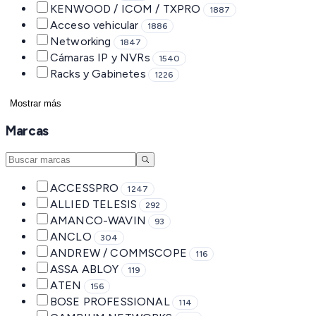
KENWOOD / ICOM / TXPRO
1887
Acceso vehicular
1886
Networking
1847
Cámaras IP y NVRs
1540
Racks y Gabinetes
1226
Mostrar más
Marcas
ACCESSPRO
1247
ALLIED TELESIS
292
AMANCO-WAVIN
93
ANCLO
304
ANDREW / COMMSCOPE
116
ASSA ABLOY
119
ATEN
156
BOSE PROFESSIONAL
114