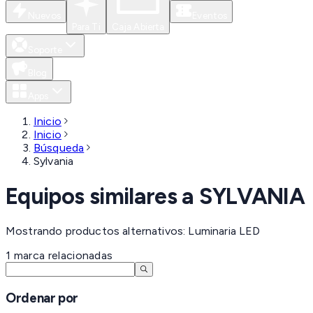
Nuevos
Eventos
Para Ti
Caja Abierta
Soporte
Blog
Apps
Inicio
Inicio
Búsqueda
Sylvania
Equipos similares a
SYLVANIA
Mostrando productos alternativos: Luminaria LED
1
marca
relacionadas
Ordenar por