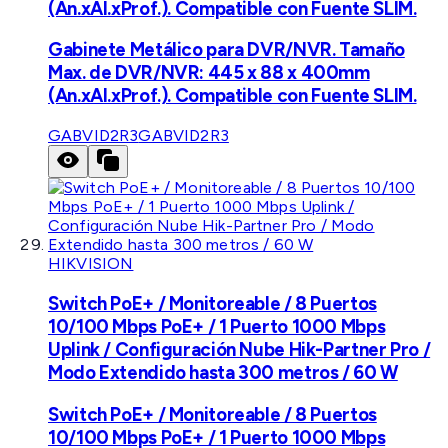
(An.xAl.xProf.). Compatible con Fuente SLIM.
Gabinete Metálico para DVR/NVR. Tamaño
Max. de DVR/NVR: 445 x 88 x 400mm
(An.xAl.xProf.). Compatible con Fuente SLIM.
GABVID2R3
GABVID2R3
HIKVISION
Switch PoE+ / Monitoreable / 8 Puertos
10/100 Mbps PoE+ / 1 Puerto 1000 Mbps
Uplink / Configuración Nube Hik-Partner Pro /
Modo Extendido hasta 300 metros / 60 W
Switch PoE+ / Monitoreable / 8 Puertos
10/100 Mbps PoE+ / 1 Puerto 1000 Mbps