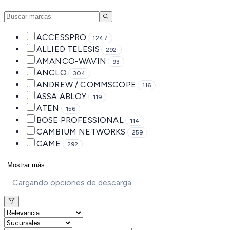
ACCESSPRO
1247
ALLIED TELESIS
292
AMANCO-WAVIN
93
ANCLO
304
ANDREW / COMMSCOPE
116
ASSA ABLOY
119
ATEN
156
BOSE PROFESSIONAL
114
CAMBIUM NETWORKS
259
CAME
292
Mostrar más
Cargando opciones de descarga...