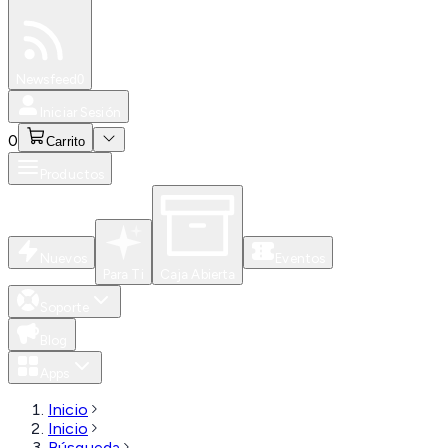
Especiales
Newsfeed
0
Iniciar Sesión
0
Carrito
Productos
Nuevos
Eventos
Para Ti
Caja Abierta
Soporte
Blog
Apps
Inicio
Inicio
Búsqueda