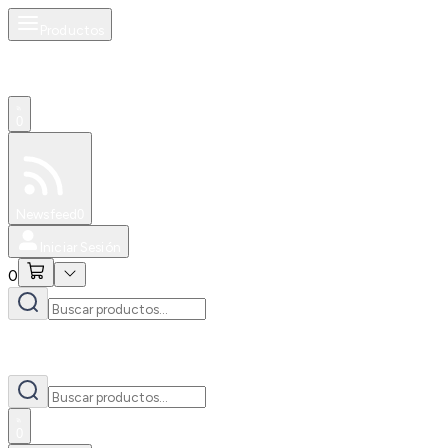
Productos
0
Especiales
Newsfeed
0
Iniciar Sesión
0
0