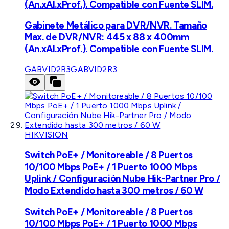
(An.xAl.xProf.). Compatible con Fuente SLIM.
Gabinete Metálico para DVR/NVR. Tamaño
Max. de DVR/NVR: 445 x 88 x 400mm
(An.xAl.xProf.). Compatible con Fuente SLIM.
GABVID2R3
GABVID2R3
HIKVISION
Switch PoE+ / Monitoreable / 8 Puertos
10/100 Mbps PoE+ / 1 Puerto 1000 Mbps
Uplink / Configuración Nube Hik-Partner Pro /
Modo Extendido hasta 300 metros / 60 W
Switch PoE+ / Monitoreable / 8 Puertos
10/100 Mbps PoE+ / 1 Puerto 1000 Mbps