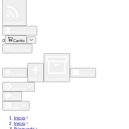
Especiales
Newsfeed
0
Iniciar Sesión
0
Carrito
Productos
Nuevos
Eventos
Para Ti
Caja Abierta
Soporte
Blog
Apps
Inicio
Inicio
Búsqueda