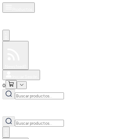
Productos
0
Especiales
Newsfeed
0
Iniciar Sesión
0
0