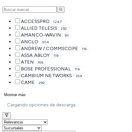
ACCESSPRO
1247
ALLIED TELESIS
292
AMANCO-WAVIN
93
ANCLO
304
ANDREW / COMMSCOPE
116
ASSA ABLOY
119
ATEN
156
BOSE PROFESSIONAL
114
CAMBIUM NETWORKS
259
CAME
292
Mostrar más
Cargando opciones de descarga...