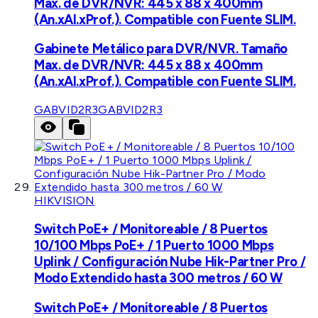
Max. de DVR/NVR: 445 x 88 x 400mm
(An.xAl.xProf.). Compatible con Fuente SLIM.
Gabinete Metálico para DVR/NVR. Tamaño
Max. de DVR/NVR: 445 x 88 x 400mm
(An.xAl.xProf.). Compatible con Fuente SLIM.
GABVID2R3
GABVID2R3
HIKVISION
Switch PoE+ / Monitoreable / 8 Puertos
10/100 Mbps PoE+ / 1 Puerto 1000 Mbps
Uplink / Configuración Nube Hik-Partner Pro /
Modo Extendido hasta 300 metros / 60 W
Switch PoE+ / Monitoreable / 8 Puertos