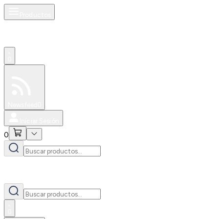
Productos
0
Especiales
Newsfeed
0
Iniciar Sesión
0
0