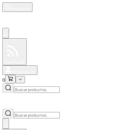
Productos
0
Especiales
Newsfeed
0
Iniciar Sesión
0
0