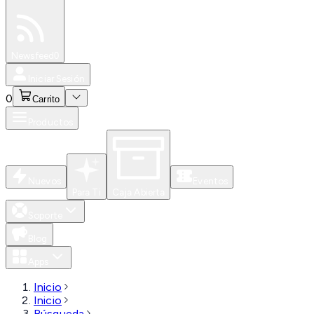
Especiales
Newsfeed
0
Iniciar Sesión
0
Carrito
Productos
Nuevos
Eventos
Para Ti
Caja Abierta
Soporte
Blog
Apps
Inicio
Inicio
Búsqueda