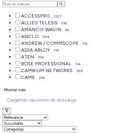
ACCESSPRO
1227
ALLIED TELESIS
292
AMANCO-WAVIN
93
ANCLO
304
ANDREW / COMMSCOPE
116
ASSA ABLOY
119
ATEN
156
BOSE PROFESSIONAL
114
CAMBIUM NETWORKS
259
CAME
292
Mostrar más
Cargando opciones de descarga...