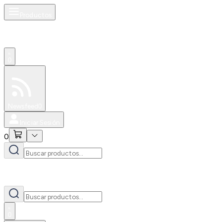
Productos
0
Especiales
Newsfeed
0
Iniciar Sesión
0
0