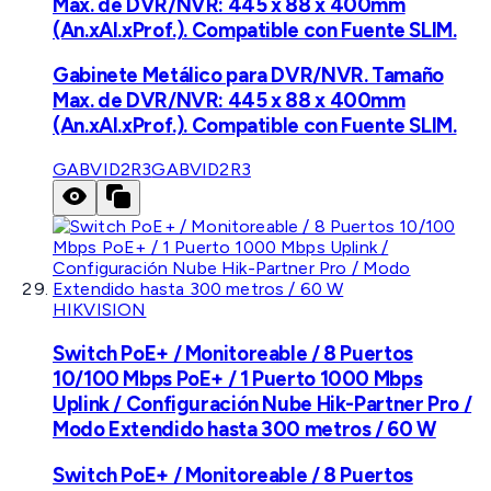
Max. de DVR/NVR: 445 x 88 x 400mm
(An.xAl.xProf.). Compatible con Fuente SLIM.
Gabinete Metálico para DVR/NVR. Tamaño
Max. de DVR/NVR: 445 x 88 x 400mm
(An.xAl.xProf.). Compatible con Fuente SLIM.
GABVID2R3
GABVID2R3
HIKVISION
Switch PoE+ / Monitoreable / 8 Puertos
10/100 Mbps PoE+ / 1 Puerto 1000 Mbps
Uplink / Configuración Nube Hik-Partner Pro /
Modo Extendido hasta 300 metros / 60 W
Switch PoE+ / Monitoreable / 8 Puertos