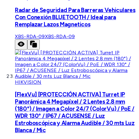
Radar de Seguridad Para Barreras Vehiculares
Con Conexión BLUETOOTH / Ideal para
Remplazar Lazos Magneticos
XBS-RDA-09
XBS-RDA-09
HIKVISION
[FlexVu] [PROTECCIÓN ACTIVA] Turret IP
Panorámica 4 Megapíxel / 2 Lentes 2.8 mm
(180°) / Imagen a Color 24/7 (ColorVu) / PoE /
WDR 130° / IP67 / ACUSENSE / Luz
Estroboscópica y Alarma Audible / 30 mts Luz
Blanca / Mic