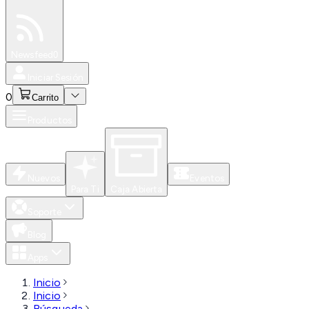
Especiales
Newsfeed
0
Iniciar Sesión
0
Carrito
Productos
Nuevos
Eventos
Para Ti
Caja Abierta
Soporte
Blog
Apps
Inicio
Inicio
Búsqueda