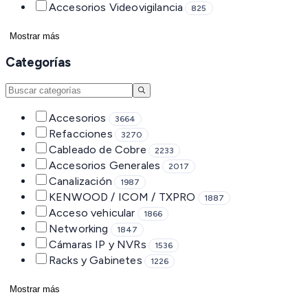
Accesorios Videovigilancia
825
Mostrar más
Categorías
Accesorios
3664
Refacciones
3270
Cableado de Cobre
2233
Accesorios Generales
2017
Canalización
1987
KENWOOD / ICOM / TXPRO
1887
Acceso vehicular
1866
Networking
1847
Cámaras IP y NVRs
1536
Racks y Gabinetes
1226
Mostrar más