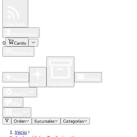
Especiales
Newsfeed
0
Iniciar Sesión
0
Carrito
Productos
Nuevos
Eventos
Para Ti
Caja Abierta
Soporte
Blog
Apps
Orden
Sucursales
Categorías
Inicio