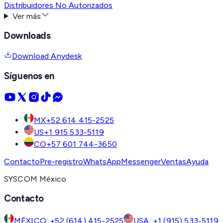
Distribuidores No Autorizados
Ver más
Downloads
Download Anydesk
Síguenos en
MX
+52 614 415-2525
US
+1 915 533-5119
CO
+57 601 744-3650
Contacto
Pre-registro
WhatsApp
Messenger
Ventas
Ayuda
SYSCOM México
Contacto
MÉXICO: +52 (614) 415-2525
USA: +1 (915) 533-5119