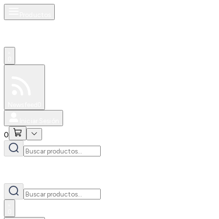
Productos
0
Especiales
Newsfeed
0
Iniciar Sesión
0
0