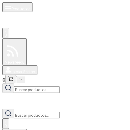
Productos
0
Especiales
Newsfeed
0
Iniciar Sesión
0
0