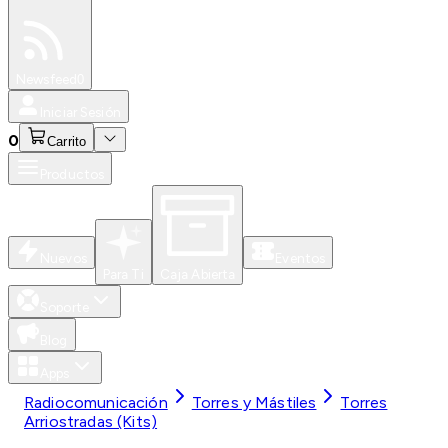
Especiales
Newsfeed
0
Iniciar Sesión
0
Carrito
Productos
Nuevos
Eventos
Para Ti
Caja Abierta
Soporte
Blog
Apps
Radiocomunicación
Torres y Mástiles
Torres
Arriostradas (Kits)