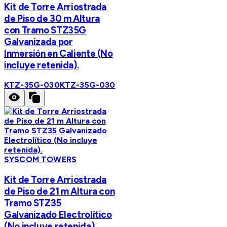
Kit de Torre Arriostrada
de Piso de 30 m Altura
con Tramo STZ35G
Galvanizada por
Inmersión en Caliente (No
incluye retenida).
KTZ-35G-030
KTZ-35G-030
SYSCOM TOWERS
Kit de Torre Arriostrada
de Piso de 21 m Altura con
Tramo STZ35
Galvanizado Electrolítico
(No incluye retenida).