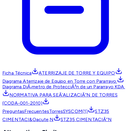
Ficha Técnica
ATERRIZAJE DE TORRE Y EQUIPO
Diagrama Aterrizaje de Equipo en Torre con Pararrayo.
Diagrama DiÃ¡metro de ProtecciÃ³n de un Pararrayo KDA.
NORMATIVA PARA SEÃ‘ALIZACIÃ“N DE TORRES
(CODA-001-2010)
PreguntasFrecuentesTorresSYSCOM(1)
STZ35
CIMENTACI&Oacute;N
STZ35 CIMENTACIÃ“N