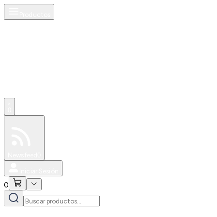
Productos
0
Especiales
Newsfeed
0
Iniciar Sesión
0