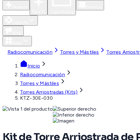
Nuevos
Eventos
Para Ti
Caja Abierta
Soporte
Blog
Apps
Radiocomunicación
Torres y Mástiles
Torres Arriostr
Inicio
Radiocomunicación
Torres y Mástiles
Torres Arriostradas (Kits)
KTZ-30E-030
Kit de Torre Arriostrada de