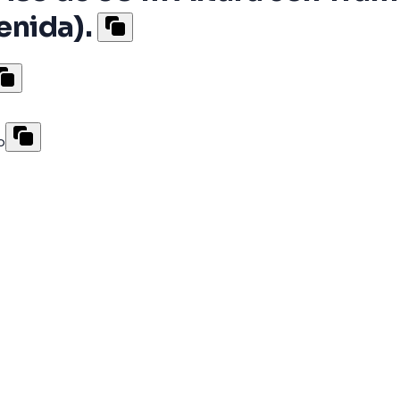
enida).
o