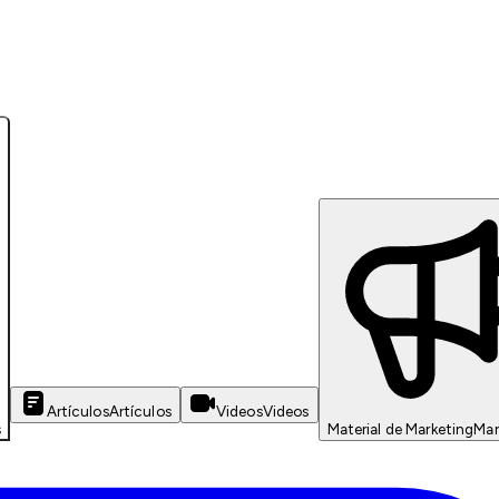
Artículos
Artículos
Videos
Videos
s
Material de Marketing
Mar