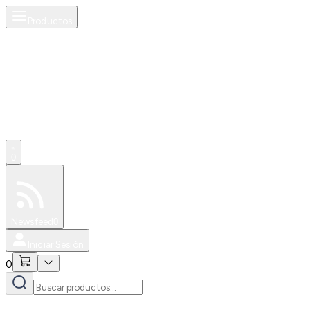
Productos
0
Especiales
Newsfeed
0
Iniciar Sesión
0