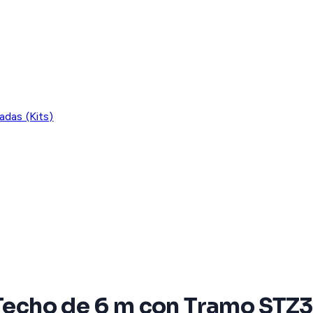
adas (Kits)
 Techo de 6 m con Tramo STZ3