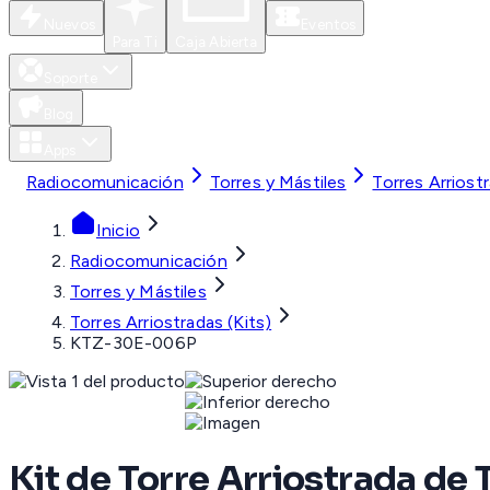
Nuevos
Eventos
Para Ti
Caja Abierta
Soporte
Blog
Apps
Radiocomunicación
Torres y Mástiles
Torres Arriostr
Inicio
Radiocomunicación
Torres y Mástiles
Torres Arriostradas (Kits)
KTZ-30E-006P
Kit de Torre Arriostrada de