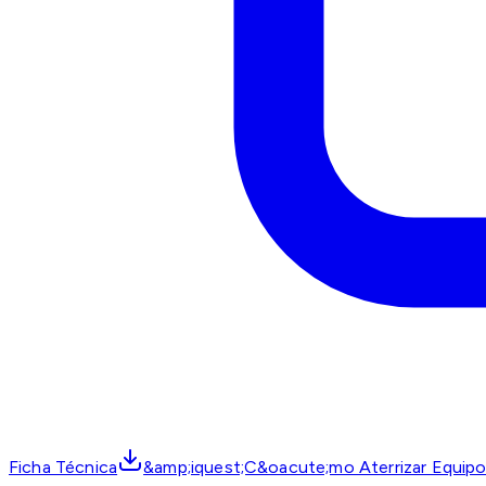
Ficha Técnica
&amp;iquest;C&oacute;mo Aterrizar Equipo