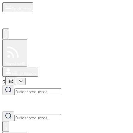
Productos
0
Especiales
Newsfeed
0
Iniciar Sesión
0
0