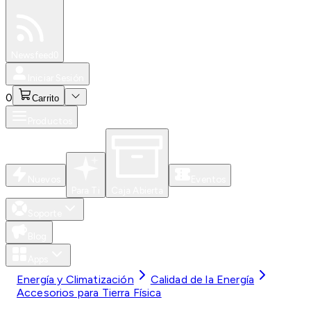
Especiales
Newsfeed
0
Iniciar Sesión
0
Carrito
Productos
Nuevos
Eventos
Para Ti
Caja Abierta
Soporte
Blog
Apps
Energía y Climatización
Calidad de la Energía
Accesorios para Tierra Física