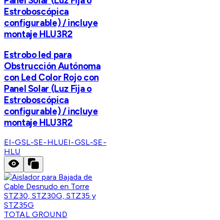
Panel Solar (Luz Fija o
Estroboscópica
configurable) / incluye
montaje HLU3R2
Estrobo led para
Obstrucción Autónoma
con Led Color Rojo con
Panel Solar (Luz Fija o
Estroboscópica
configurable) / incluye
montaje HLU3R2
EI-GSL-SE-HLU
EI-GSL-SE-
HLU
TOTAL GROUND