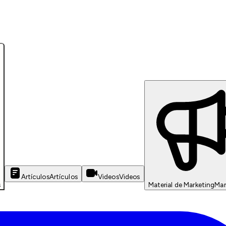
Artículos
Artículos
Videos
Videos
s
Material de Marketing
Mar