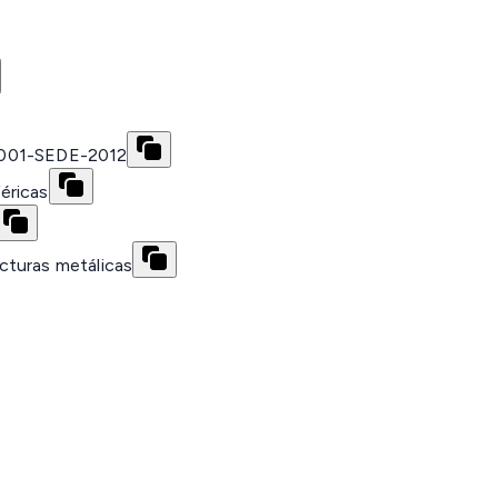
001-SEDE-2012
éricas
cturas metálicas