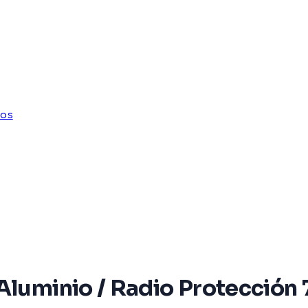
yos
uminio / Radio Protección 72°