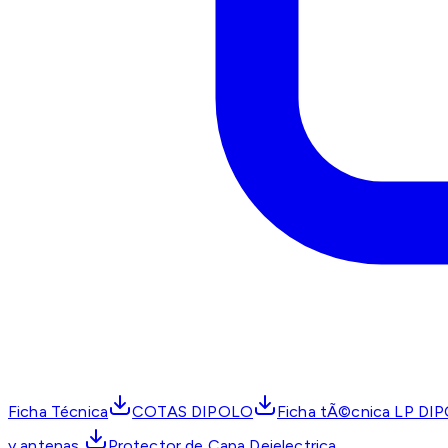
Ficha Técnica
COTAS DIPOLO
Ficha tÃ©cnica LP DI
y antenas
Protector de Capa Deielectrica