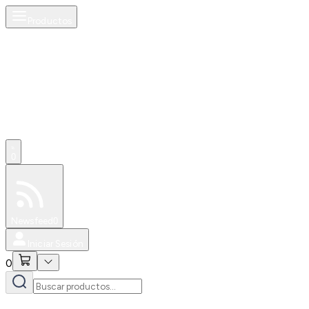
Productos
0
Especiales
Newsfeed
0
Iniciar Sesión
0