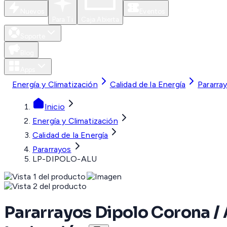
Nuevos
Eventos
Para Ti
Caja Abierta
Soporte
Blog
Apps
Energía y Climatización
Calidad de la Energía
Pararra
Inicio
Energía y Climatización
Calidad de la Energía
Pararrayos
LP-DIPOLO-ALU
Pararrayos Dipolo Corona / Al