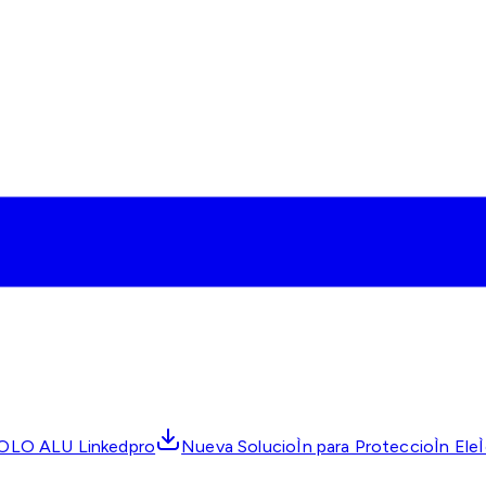
POLO ALU Linkedpro
Nueva SolucioÌn para ProteccioÌn EleÌ