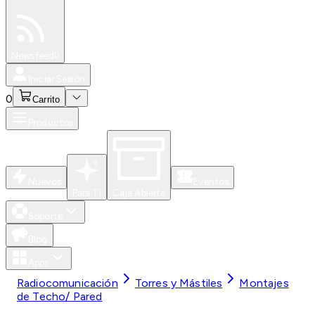
Especiales
Newsfeed
0
Iniciar Sesión
0
Carrito
Productos
Nuevos
Eventos
Para Ti
Caja Abierta
Soporte
Blog
Apps
Radiocomunicación
Torres y Mástiles
Montajes
de Techo/ Pared