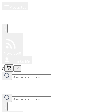
Productos
0
Especiales
Newsfeed
0
Iniciar Sesión
0
0