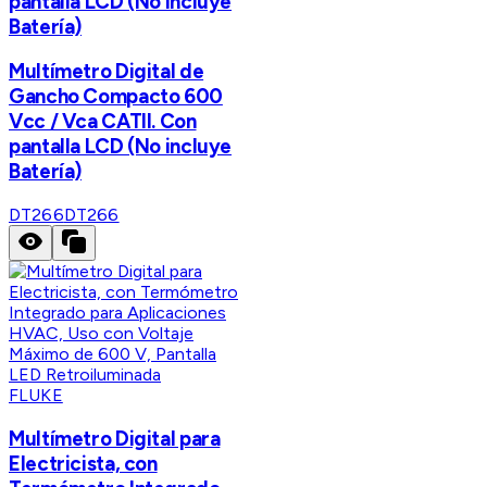
pantalla LCD (No incluye
Batería)
Multímetro Digital de
Gancho Compacto 600
Vcc / Vca CATII. Con
pantalla LCD (No incluye
Batería)
DT266
DT266
FLUKE
Multímetro Digital para
Electricista, con