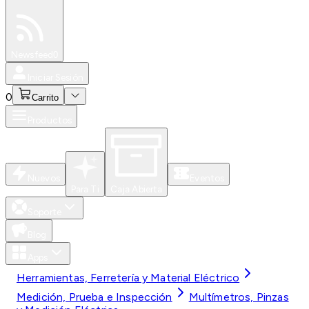
Especiales
Newsfeed
0
Iniciar Sesión
0
Carrito
Productos
Nuevos
Eventos
Para Ti
Caja Abierta
Soporte
Blog
Apps
Herramientas, Ferretería y Material Eléctrico
Medición, Prueba e Inspección
Multímetros, Pinzas