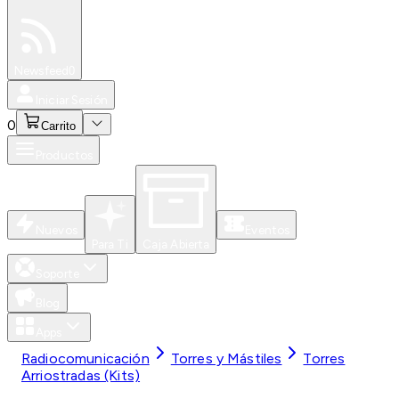
Especiales
Newsfeed
0
Iniciar Sesión
0
Carrito
Productos
Nuevos
Eventos
Para Ti
Caja Abierta
Soporte
Blog
Apps
Radiocomunicación
Torres y Mástiles
Torres
Arriostradas (Kits)