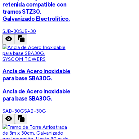
retenida compatible con
tramos STZ30,
Galvanizado Electrolítico.
SJB-30
SJB-30
SYSCOM TOWERS
Ancla de Acero Inoxidable
para base SBA30G.
Ancla de Acero Inoxidable
para base SBA30G.
SAB-30G
SAB-30G