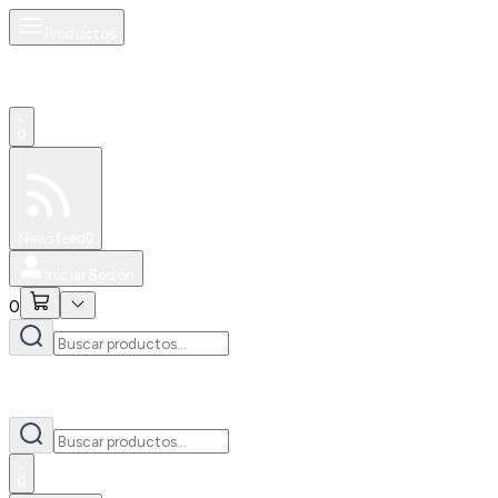
Productos
0
Especiales
Newsfeed
0
Iniciar Sesión
0
0