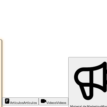
Artículos
Artículos
Videos
Videos
s
Material de Marketing
Mar