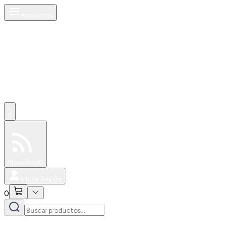
Productos
0
Especiales
Newsfeed
0
Iniciar Sesión
0