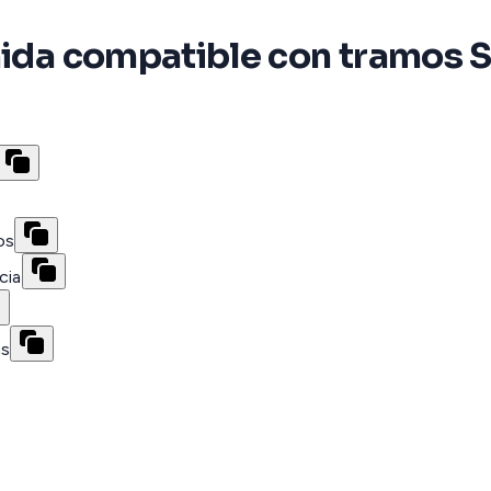
enida compatible con tramos 
os
cia
as