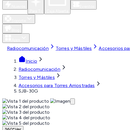
Nuevos
Eventos
Para Ti
Caja Abierta
Soporte
Blog
Apps
Radiocomunicación
Torres y Mástiles
Accesorios par
Inicio
Radiocomunicación
Torres y Mástiles
Accesorios para Torres Arriostradas
SJB-30G
360°
Ver