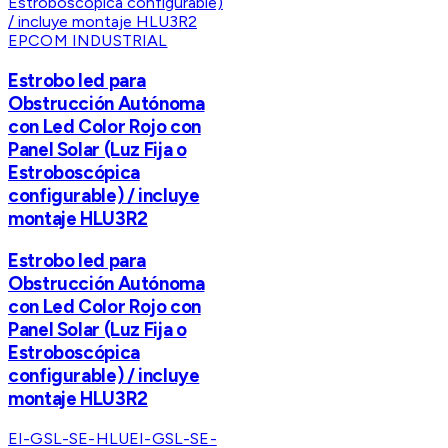
EPCOM INDUSTRIAL
Estrobo led para
Obstrucción Autónoma
con Led Color Rojo con
Panel Solar (Luz Fija o
Estroboscópica
configurable) / incluye
montaje HLU3R2
Estrobo led para
Obstrucción Autónoma
con Led Color Rojo con
Panel Solar (Luz Fija o
Estroboscópica
configurable) / incluye
montaje HLU3R2
EI-GSL-SE-HLU
EI-GSL-SE-