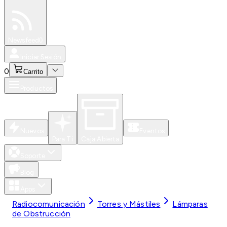
Especiales
Newsfeed
0
Iniciar Sesión
0
Carrito
Productos
Nuevos
Eventos
Para Ti
Caja Abierta
Soporte
Blog
Apps
Radiocomunicación
Torres y Mástiles
Lámparas
de Obstrucción