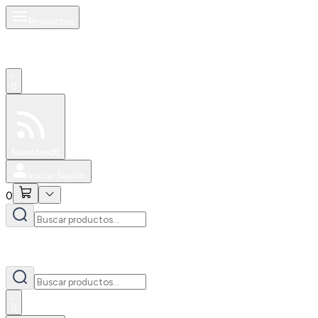
Productos
0
Especiales
Newsfeed
0
Iniciar Sesión
0
0