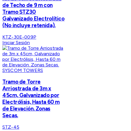
de Techo de 9 m con
Tramo STZ30
Galvanizado Electrolítico
(No incluye retenida).
KTZ-30E-009P
Iniciar Sesión
SYSCOM TOWERS
Tramo de Torre
Arriostrada de 3m x
45cm, Galvanizado por
Electrólisis, Hasta 60 m
de Elevación. Zonas
Secas.
STZ-45