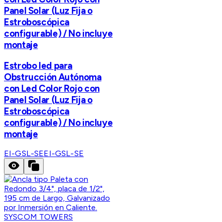
Panel Solar (Luz Fija o
Estroboscópica
configurable) / No incluye
montaje
Estrobo led para
Obstrucción Autónoma
con Led Color Rojo con
Panel Solar (Luz Fija o
Estroboscópica
configurable) / No incluye
montaje
EI-GSL-SE
EI-GSL-SE
SYSCOM TOWERS