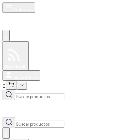
Productos
0
Especiales
Newsfeed
0
Iniciar Sesión
0
0