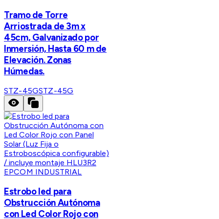
Tramo de Torre
Arriostrada de 3m x
45cm, Galvanizado por
Inmersión, Hasta 60 m de
Elevación. Zonas
Húmedas.
STZ-45G
STZ-45G
EPCOM INDUSTRIAL
Estrobo led para
Obstrucción Autónoma
con Led Color Rojo con