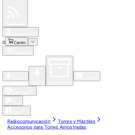
Especiales
Newsfeed
0
Iniciar Sesión
0
Carrito
Productos
Nuevos
Eventos
Para Ti
Caja Abierta
Soporte
Blog
Apps
Radiocomunicación
Torres y Mástiles
Accesorios para Torres Arriostradas