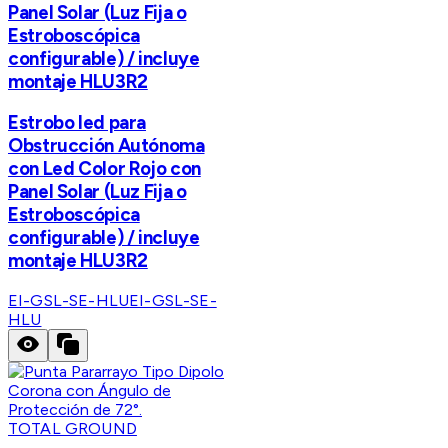
Panel Solar (Luz Fija o
Estroboscópica
configurable) / incluye
montaje HLU3R2
Estrobo led para
Obstrucción Autónoma
con Led Color Rojo con
Panel Solar (Luz Fija o
Estroboscópica
configurable) / incluye
montaje HLU3R2
EI-GSL-SE-HLU
EI-GSL-SE-
HLU
TOTAL GROUND