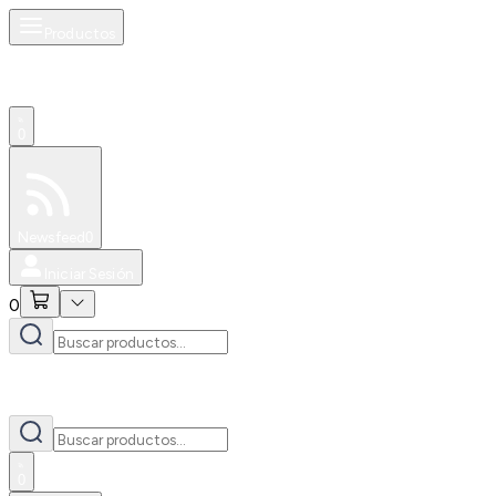
Productos
0
Especiales
Newsfeed
0
Iniciar Sesión
0
0