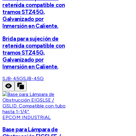
retenida compatible con
tramos STZ45G,
Galvanizado por
Inmersión en Caliente.
Brida para sujeción de
retenida compatible con
tramos STZ45G,
Galvanizado por
Inmersión en Caliente.
SJB-45G
SJB-45G
EPCOM INDUSTRIAL
Base para Lámpara de