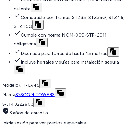
caliente
Compatible con tramos STZ35, STZ35G, STZ45,
STZ45G
Cumple con norma NOM-009-STP-2011
obligatoria
Diseñado para torres de hasta 45 metros
Incluye herrajes y guías para instalación segura
Modelo
KIT-LV45
Marca
SYSCOM TOWERS
SAT
43222903
3 años de garantía
Inicia sesión para ver precios especiales