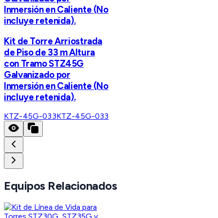
Inmersión en Caliente (No
incluye retenida).
Kit de Torre Arriostrada
de Piso de 33 m Altura
con Tramo STZ45G
Galvanizado por
Inmersión en Caliente (No
incluye retenida).
KTZ-45G-033
KTZ-45G-033
Equipos Relacionados