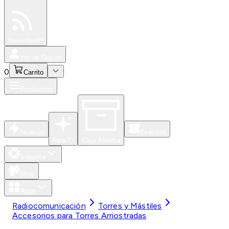
Especiales
Newsfeed
0
Iniciar Sesión
0
Carrito
Productos
Nuevos
Eventos
Para Ti
Caja Abierta
Soporte
Blog
Apps
Radiocomunicación
Torres y Mástiles
Accesorios para Torres Arriostradas