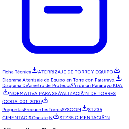
Ficha Técnica
ATERRIZAJE DE TORRE Y EQUIPO
Diagrama Aterrizaje de Equipo en Torre con Pararrayo.
Diagrama DiÃ¡metro de ProtecciÃ³n de un Pararrayo KDA.
NORMATIVA PARA SEÃ‘ALIZACIÃ“N DE TORRES
(CODA-001-2010)
PreguntasFrecuentesTorresSYSCOM
STZ35
CIMENTACI&Oacute;N
STZ35 CIMENTACIÃ“N