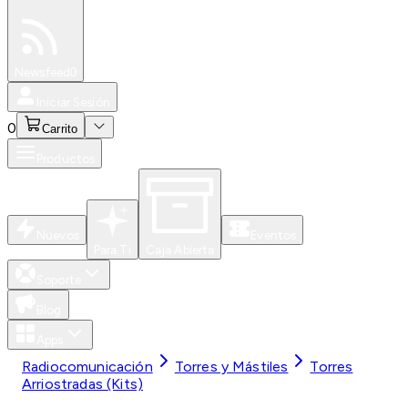
Especiales
Newsfeed
0
Iniciar Sesión
0
Carrito
Productos
Nuevos
Eventos
Para Ti
Caja Abierta
Soporte
Blog
Apps
Radiocomunicación
Torres y Mástiles
Torres
Arriostradas (Kits)