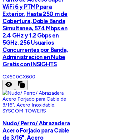
WiFi 6 y PTMP para
Exterior, Hasta 250 m de
Cobertura, Doble Banda
Simultanea, 574 Mbps en
2.4 GHz y 1.2 Gbps en
5GHz, 256 Usuarios
Concurrentes por Banda,
Administración en Nube
Gratis con INSIGHTS
CX600
CX600
SYSCOM TOWERS
Nudo/ Perro/ Abrazadera
Acero Forjado para Cable
de 3/16", Acero