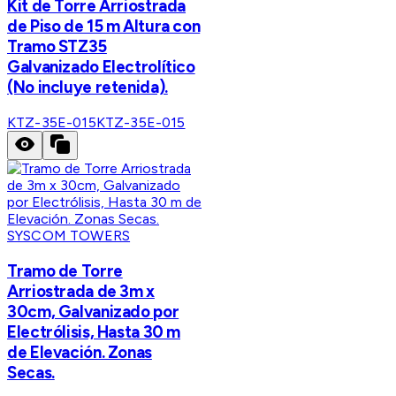
Kit de Torre Arriostrada
de Piso de 15 m Altura con
Tramo STZ35
Galvanizado Electrolítico
(No incluye retenida).
KTZ-35E-015
KTZ-35E-015
SYSCOM TOWERS
Tramo de Torre
Arriostrada de 3m x
30cm, Galvanizado por
Electrólisis, Hasta 30 m
de Elevación. Zonas
Secas.