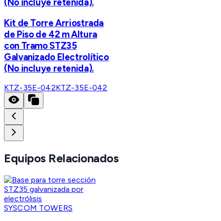
(No incluye retenida).
Kit de Torre Arriostrada
de Piso de 42 m Altura
con Tramo STZ35
Galvanizado Electrolítico
(No incluye retenida).
KTZ-35E-042
KTZ-35E-042
Equipos Relacionados
SYSCOM TOWERS