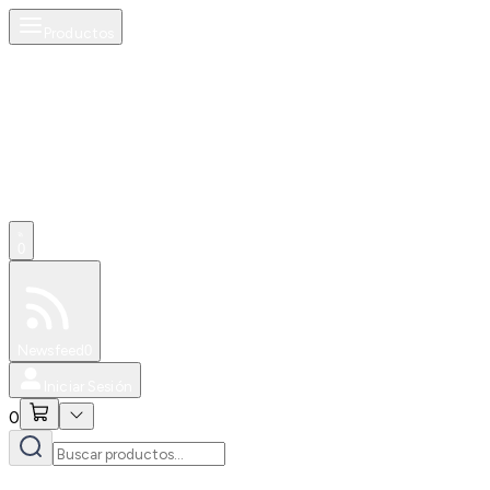
Productos
0
Especiales
Newsfeed
0
Iniciar Sesión
0