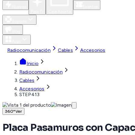
Nuevos
Eventos
Para Ti
Caja Abierta
Soporte
Blog
Apps
Radiocomunicación
Cables
Accesorios
Inicio
Radiocomunicación
Cables
Accesorios
STEP413
360°
Ver
Placa Pasamuros con Capaci