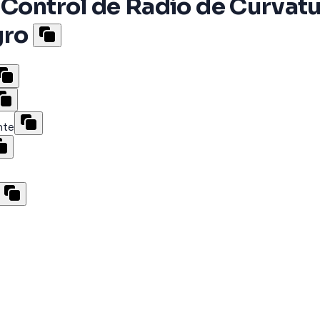
 Control de Radio de Curvatu
gro
nte