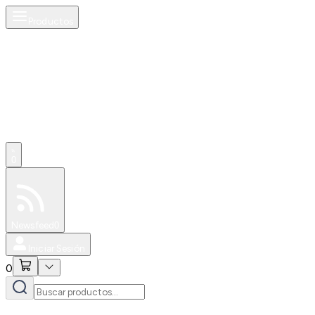
Productos
0
Especiales
Newsfeed
0
Iniciar Sesión
0