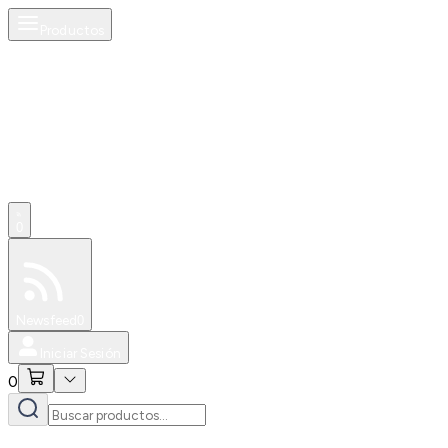
Productos
0
Especiales
Newsfeed
0
Iniciar Sesión
0