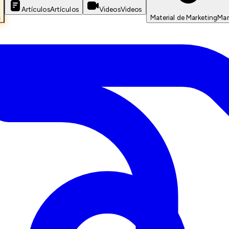
Artículos
Artículos
Videos
Videos
s
Material de Marketing
Mar