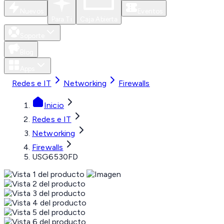
Nuevos
Eventos
Para Ti
Caja Abierta
Soporte
Blog
Apps
Redes e IT
Networking
Firewalls
Inicio
Redes e IT
Networking
Firewalls
USG6530FD