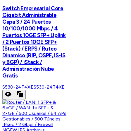
Switch Empresarial Core
Gigabit Administrable
Capa 3 / 24 Puertos
10/100/1000 Mbps / 4
Puertos 10GE SFP+ Uplink
/ 2 Puertos 10GE SFP+
(Stack) / ERPS / Ruteo
Dinamico (RIP, OSPF, IS-IS
y BGP) / iStack /
Administración Nube
Gratis
S530-24T4XE
S530-24T4XE