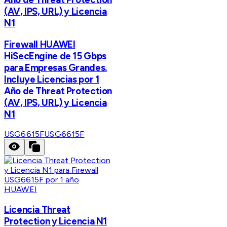
(AV, IPS, URL) y Licencia
N1
Firewall HUAWEI
HiSecEngine de 15 Gbps
para Empresas Grandes.
Incluye Licencias por 1
Año de Threat Protection
(AV, IPS, URL) y Licencia
N1
USG6615F
USG6615F
HUAWEI
Licencia Threat
Protection y Licencia N1