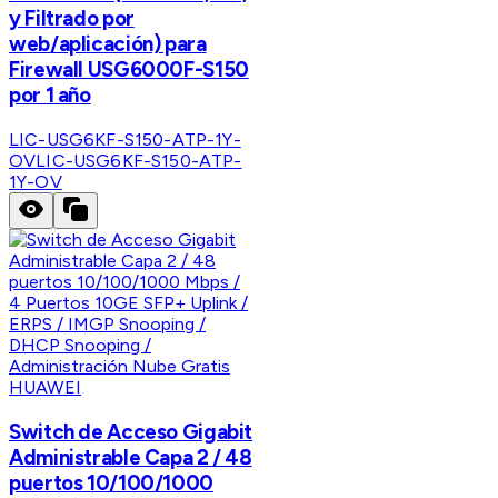
y Filtrado por
web/aplicación) para
Firewall USG6000F-S150
por 1 año
LIC-USG6KF-S150-ATP-1Y-
OV
LIC-USG6KF-S150-ATP-
1Y-OV
HUAWEI
Switch de Acceso Gigabit
Administrable Capa 2 / 48
puertos 10/100/1000