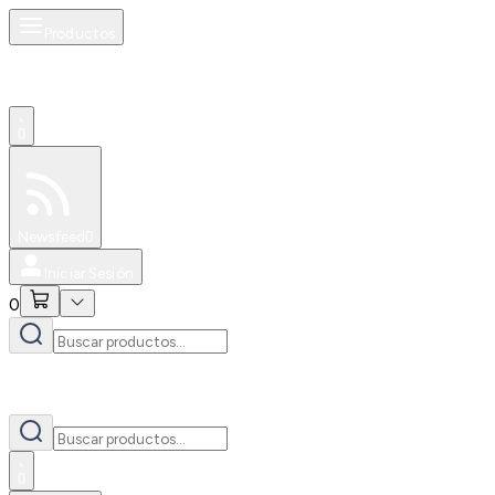
Productos
0
Especiales
Newsfeed
0
Iniciar Sesión
0
0