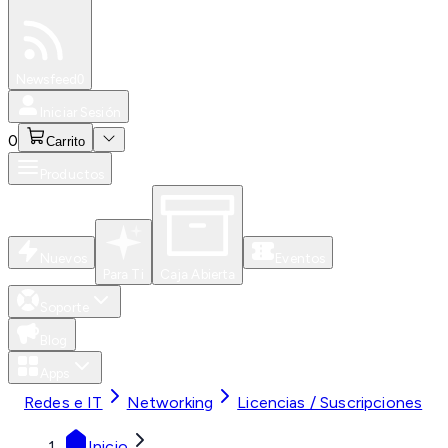
Especiales
Newsfeed
0
Iniciar Sesión
0
Carrito
Productos
Nuevos
Eventos
Para Ti
Caja Abierta
Soporte
Blog
Apps
Redes e IT
Networking
Licencias / Suscripciones
Inicio