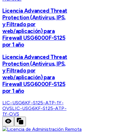
Licencia Advanced Threat
Protection (Antivirus, IPS,
y Filtrado por
web/aplicación) para
Firewall USG6000F-S125
por 1 año
Licencia Advanced Threat
Protection (Antivirus, IPS,
y Filtrado por
web/aplicación) para
Firewall USG6000F-S125
por 1 año
LIC-USG6KF-S125-ATP-1Y-
OVS
LIC-USG6KF-S125-ATP-
1Y-OVS