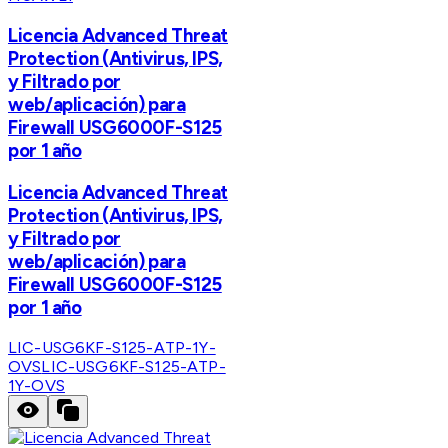
Licencia Advanced Threat
Protection (Antivirus, IPS,
y Filtrado por
web/aplicación) para
Firewall USG6000F-S125
por 1 año
Licencia Advanced Threat
Protection (Antivirus, IPS,
y Filtrado por
web/aplicación) para
Firewall USG6000F-S125
por 1 año
LIC-USG6KF-S125-ATP-1Y-
OVS
LIC-USG6KF-S125-ATP-
1Y-OVS