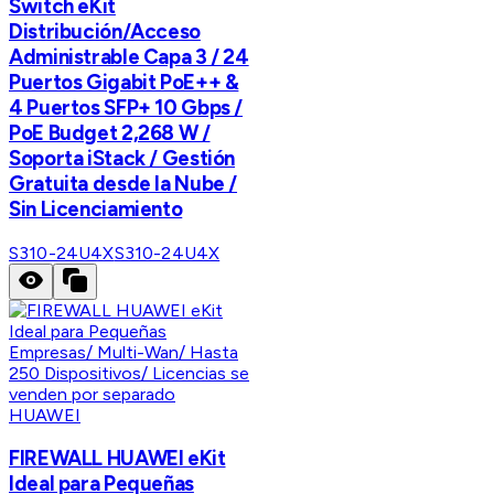
Switch eKit
Distribución/Acceso
Administrable Capa 3 / 24
Puertos Gigabit PoE++ &
4 Puertos SFP+ 10 Gbps /
PoE Budget 2,268 W /
Soporta iStack / Gestión
Gratuita desde la Nube /
Sin Licenciamiento
S310-24U4X
S310-24U4X
HUAWEI
FIREWALL HUAWEI eKit
Ideal para Pequeñas