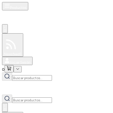
Productos
0
Especiales
Newsfeed
0
Iniciar Sesión
0
0