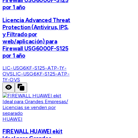
Firewall USG6000F-S125
por 1 año
Licencia Advanced Threat
Protection (Antivirus, IPS,
y Filtrado por
web/aplicación) para
Firewall USG6000F-S125
por 1 año
LIC-USG6KF-S125-ATP-1Y-
OVS
LIC-USG6KF-S125-ATP-
1Y-OVS
HUAWEI
FIREWALL HUAWEI ekit