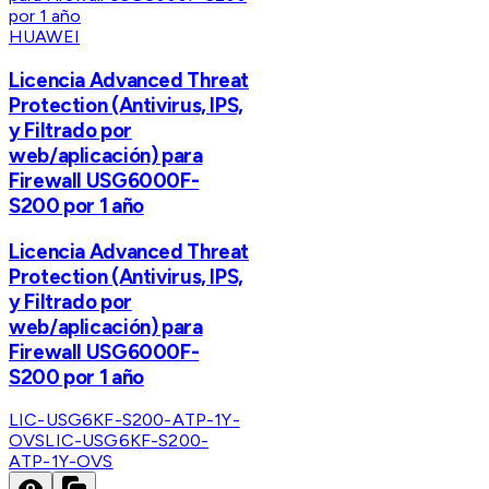
HUAWEI
Licencia Advanced Threat
Protection (Antivirus, IPS,
y Filtrado por
web/aplicación) para
Firewall USG6000F-
S200 por 1 año
Licencia Advanced Threat
Protection (Antivirus, IPS,
y Filtrado por
web/aplicación) para
Firewall USG6000F-
S200 por 1 año
LIC-USG6KF-S200-ATP-1Y-
OVS
LIC-USG6KF-S200-
ATP-1Y-OVS