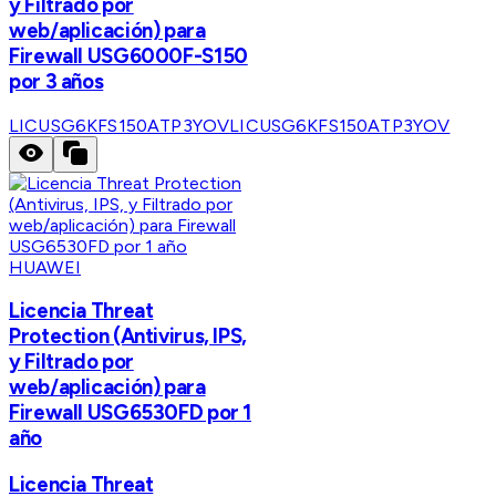
y Filtrado por
web/aplicación) para
Firewall USG6000F-S150
por 3 años
LICUSG6KFS150ATP3YOV
LICUSG6KFS150ATP3YOV
HUAWEI
Licencia Threat
Protection (Antivirus, IPS,
y Filtrado por
web/aplicación) para
Firewall USG6530FD por 1
año
Licencia Threat