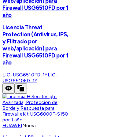
web/aplicación) para
Firewall USG6510FD por 1
año
Licencia Threat
Protection (Antivirus, IPS,
y Filtrado por
web/aplicación) para
Firewall USG6510FD por 1
año
LIC-USG6510FD-1Y
LIC-
USG6510FD-1Y
HUAWEI
Nuevo