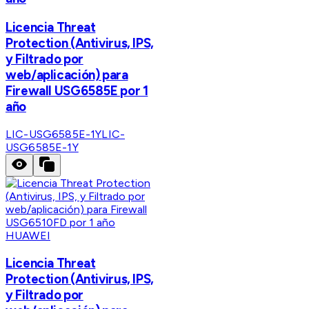
Licencia Threat
Protection (Antivirus, IPS,
y Filtrado por
web/aplicación) para
Firewall USG6585E por 1
año
LIC-USG6585E-1Y
LIC-
USG6585E-1Y
HUAWEI
Licencia Threat
Protection (Antivirus, IPS,
y Filtrado por