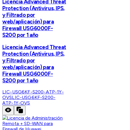
Licencia Advanced Threat
Protection (Antivirus, IPS,
y Filtrado por
web/aplicación) para
Firewall USG6000F-
S200 por 1 año
Licencia Advanced Threat
Protection (Antivirus, IPS,
y Filtrado por
web/aplicación) para
Firewall USG6000F-
S200 por 1 año
LIC-USG6KF-S200-ATP-1Y-
OVS
LIC-USG6KF-S200-
ATP-1Y-OVS