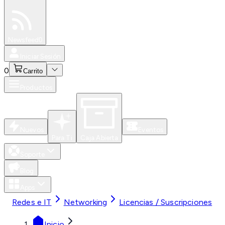
Especiales
Newsfeed
0
Iniciar Sesión
0
Carrito
Productos
Nuevos
Eventos
Para Ti
Caja Abierta
Soporte
Blog
Apps
Redes e IT
Networking
Licencias / Suscripciones
Inicio