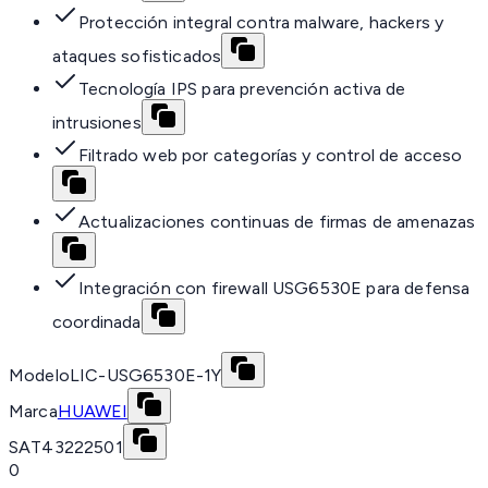
Protección integral contra malware, hackers y
ataques sofisticados
Tecnología IPS para prevención activa de
intrusiones
Filtrado web por categorías y control de acceso
Actualizaciones continuas de firmas de amenazas
Integración con firewall USG6530E para defensa
coordinada
Modelo
LIC-USG6530E-1Y
Marca
HUAWEI
SAT
43222501
0