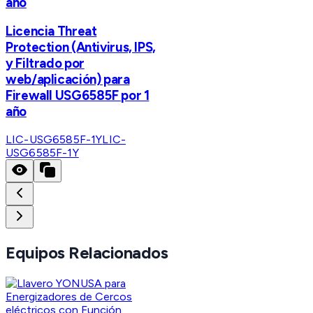
año
Licencia Threat
Protection (Antivirus, IPS,
y Filtrado por
web/aplicación) para
Firewall USG6585F por 1
año
LIC-USG6585F-1Y
LIC-
USG6585F-1Y
Equipos Relacionados