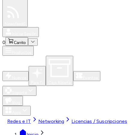
Especiales
Newsfeed
0
Iniciar Sesión
0
Carrito
Productos
Nuevos
Eventos
Para Ti
Caja Abierta
Soporte
Blog
Apps
Redes e IT
Networking
Licencias / Suscripciones
Inicio