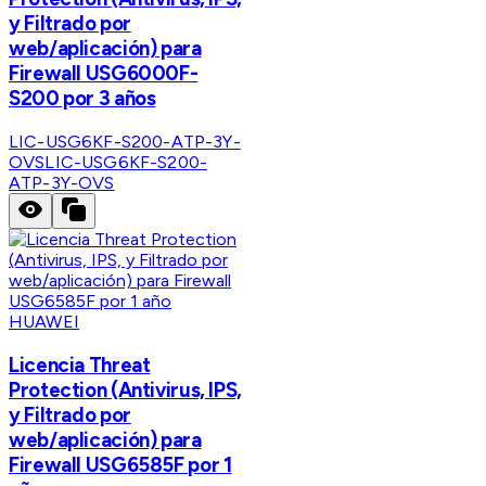
y Filtrado por
web/aplicación) para
Firewall USG6000F-
S200 por 3 años
LIC-USG6KF-S200-ATP-3Y-
OVS
LIC-USG6KF-S200-
ATP-3Y-OVS
HUAWEI
Licencia Threat
Protection (Antivirus, IPS,
y Filtrado por
web/aplicación) para
Firewall USG6585F por 1