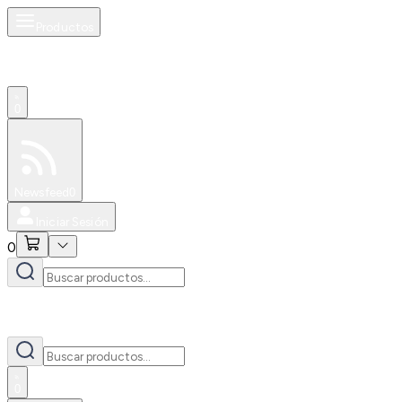
Productos
0
Especiales
Newsfeed
0
Iniciar Sesión
0
0