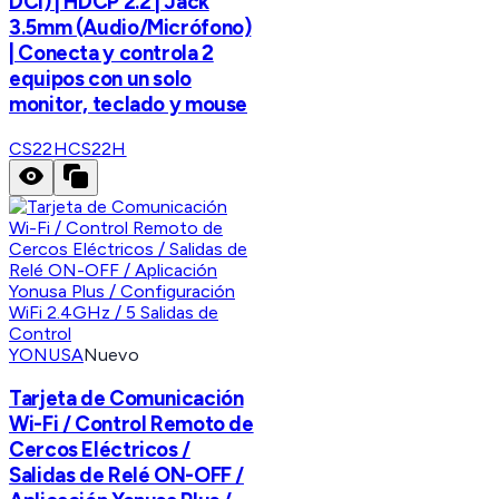
DCI) | HDCP 2.2 | Jack
3.5mm (Audio/Micrófono)
| Conecta y controla 2
equipos con un solo
monitor, teclado y mouse
CS22H
CS22H
YONUSA
Nuevo
Tarjeta de Comunicación
Wi-Fi / Control Remoto de
Cercos Eléctricos /
Salidas de Relé ON-OFF /