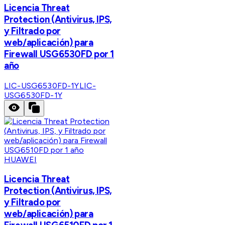
Licencia Threat
Protection (Antivirus, IPS,
y Filtrado por
web/aplicación) para
Firewall USG6530FD por 1
año
LIC-USG6530FD-1Y
LIC-
USG6530FD-1Y
HUAWEI
Licencia Threat
Protection (Antivirus, IPS,
y Filtrado por
web/aplicación) para