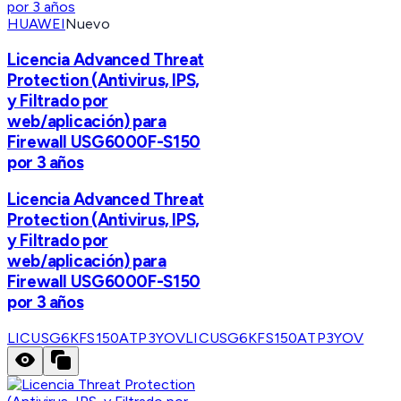
HUAWEI
Nuevo
Licencia Advanced Threat
Protection (Antivirus, IPS,
y Filtrado por
web/aplicación) para
Firewall USG6000F-S150
por 3 años
Licencia Advanced Threat
Protection (Antivirus, IPS,
y Filtrado por
web/aplicación) para
Firewall USG6000F-S150
por 3 años
LICUSG6KFS150ATP3YOV
LICUSG6KFS150ATP3YOV