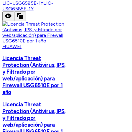
LIC-USG6585E-1Y
LIC-
USG6585E-1Y
HUAWEI
Licencia Threat
Protection (Antivirus, IPS,
y Filtrado por
web/aplicación) para
Firewall USG6510E por 1
año
Licencia Threat
Protection (Antivirus, IPS,
y Filtrado por
web/aplicación) para
Firewall USG6510E por 1