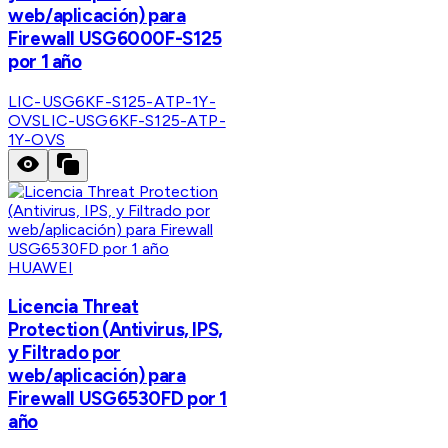
web/aplicación) para
Firewall USG6000F-S125
por 1 año
LIC-USG6KF-S125-ATP-1Y-
OVS
LIC-USG6KF-S125-ATP-
1Y-OVS
HUAWEI
Licencia Threat
Protection (Antivirus, IPS,
y Filtrado por
web/aplicación) para
Firewall USG6530FD por 1
año