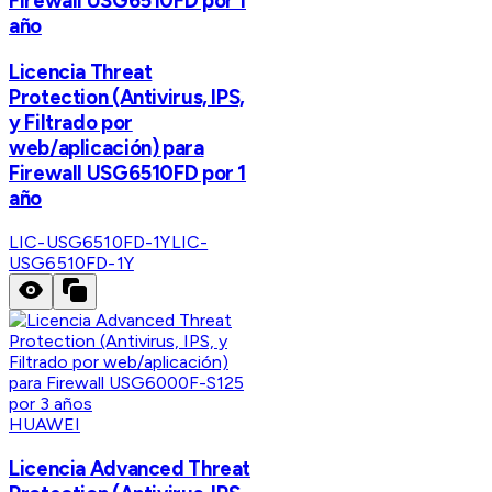
Firewall USG6510FD por 1
año
Licencia Threat
Protection (Antivirus, IPS,
y Filtrado por
web/aplicación) para
Firewall USG6510FD por 1
año
LIC-USG6510FD-1Y
LIC-
USG6510FD-1Y
HUAWEI
Licencia Advanced Threat