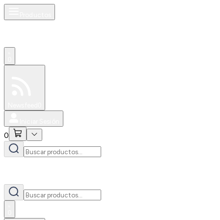
Productos
0
Especiales
Newsfeed
0
Iniciar Sesión
0
0