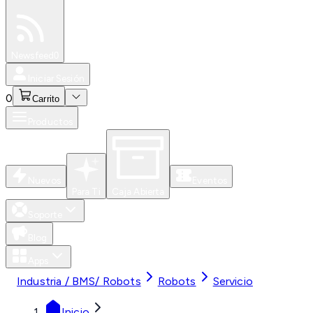
Especiales
Newsfeed
0
Iniciar Sesión
0
Carrito
Productos
Nuevos
Eventos
Para Ti
Caja Abierta
Soporte
Blog
Apps
Industria / BMS/ Robots
Robots
Servicio
Inicio