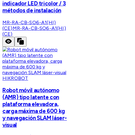
indicador LED tricolor / 3
métodos de instalación
MR-RA-CB-SO6-A1(HI)
(CE)
MR-RA-CB-SO6-A1(HI)
(CE)
HIKROBOT
Robot móvil autónomo
(AMR) tipo latente con
plataforma elevadora,
carga máxima de 600 kg
y navegación SLAM láser-
visual