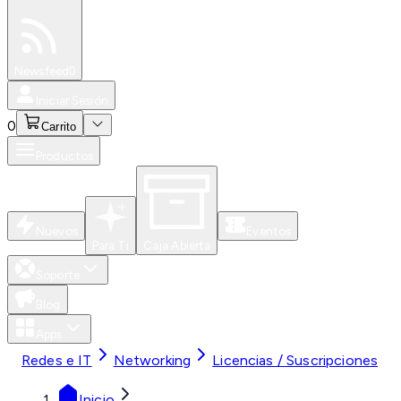
Especiales
Newsfeed
0
Iniciar Sesión
0
Carrito
Productos
Nuevos
Eventos
Para Ti
Caja Abierta
Soporte
Blog
Apps
Redes e IT
Networking
Licencias / Suscripciones
Inicio