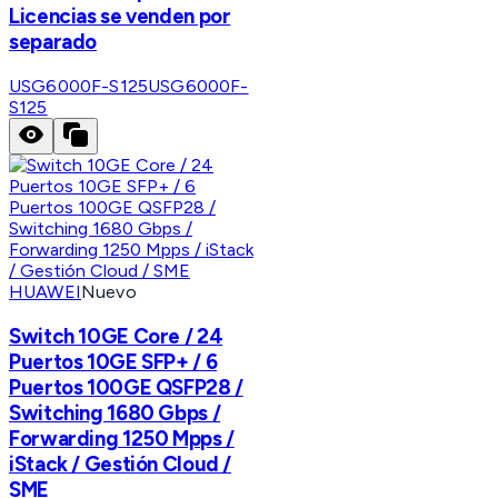
Licencias se venden por
separado
USG6000F-S125
USG6000F-
S125
HUAWEI
Nuevo
Switch 10GE Core / 24
Puertos 10GE SFP+ / 6
Puertos 100GE QSFP28 /
Switching 1680 Gbps /
Forwarding 1250 Mpps /
iStack / Gestión Cloud /
SME