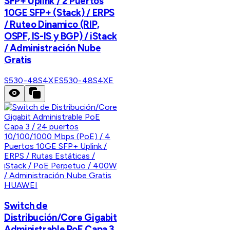
SFP+ Uplink / 2 Puertos
10GE SFP+ (Stack) / ERPS
/ Ruteo Dinamico (RIP,
OSPF, IS-IS y BGP) / iStack
/ Administración Nube
Gratis
S530-48S4XE
S530-48S4XE
HUAWEI
Switch de
Distribución/Core Gigabit
Administrable PoE Capa 3