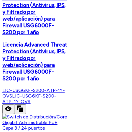
Protection (Antivirus, IPS,
y Filtrado por
web/aplicación) para
Firewall USG6000F-
S200 por 1 año
Licencia Advanced Threat
Protection (Antivirus, IPS,
y Filtrado por
web/aplicación) para
Firewall USG6000F-
S200 por 1 año
LIC-USG6KF-S200-ATP-1Y-
OVS
LIC-USG6KF-S200-
ATP-1Y-OVS