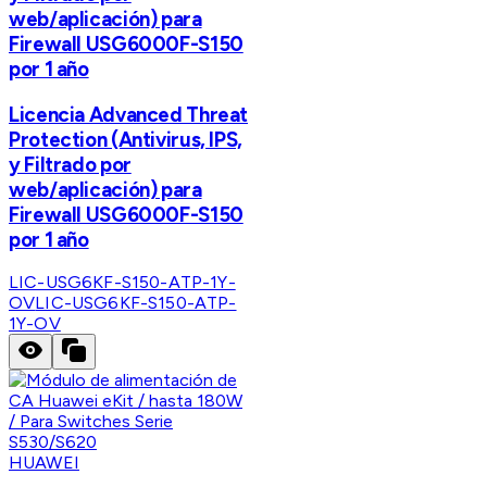
web/aplicación) para
Firewall USG6000F-S150
por 1 año
Licencia Advanced Threat
Protection (Antivirus, IPS,
y Filtrado por
web/aplicación) para
Firewall USG6000F-S150
por 1 año
LIC-USG6KF-S150-ATP-1Y-
OV
LIC-USG6KF-S150-ATP-
1Y-OV
HUAWEI