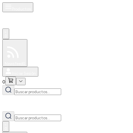
Productos
0
Especiales
Newsfeed
0
Iniciar Sesión
0
0