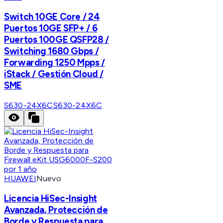
Switch 10GE Core / 24
Puertos 10GE SFP+ / 6
Puertos 100GE QSFP28 /
Switching 1680 Gbps /
Forwarding 1250 Mpps /
iStack / Gestión Cloud /
SME
S630-24X6C
S630-24X6C
HUAWEI
Nuevo
Licencia HiSec-Insight
Avanzada, Protección de
Borde y Respuesta para