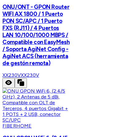
ONU/ONT - GPON Router
WIFI AX 1800 / 1 Puerto
PON SC/APC / 1 Puerto
FXS (RJ11) / 4 Puertos
LAN 10/100/1000 MBPS /
Compatible con EasyMesh
/ Soporta AgiNet Config -
AgiNet ACS (herramienta
de gestón remota)
XX230V
XX230V
FIBERHOME