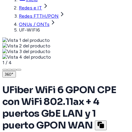
Redes e IT
Redes FTTH/PON
ONUs / ONTs
UF-WIFI6
1
/
4
360°
UFiber WiFi 6 GPON CPE
con WiFi 802.11ax + 4
puertos GbE LAN y 1
puerto GPON WAN