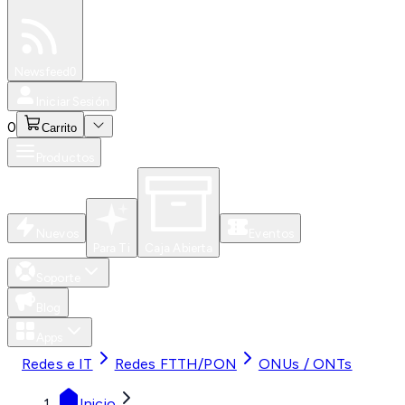
Especiales
Newsfeed
0
Iniciar Sesión
0
Carrito
Productos
Nuevos
Eventos
Para Ti
Caja Abierta
Soporte
Blog
Apps
Redes e IT
Redes FTTH/PON
ONUs / ONTs
Inicio