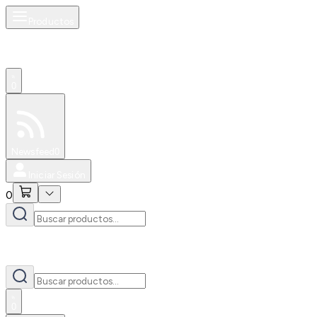
Productos
0
Especiales
Newsfeed
0
Iniciar Sesión
0
0