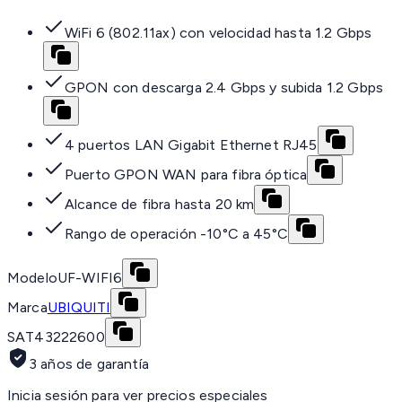
WiFi 6 (802.11ax) con velocidad hasta 1.2 Gbps
GPON con descarga 2.4 Gbps y subida 1.2 Gbps
4 puertos LAN Gigabit Ethernet RJ45
Puerto GPON WAN para fibra óptica
Alcance de fibra hasta 20 km
Rango de operación -10°C a 45°C
Modelo
UF-WIFI6
Marca
UBIQUITI
SAT
43222600
3 años de garantía
Inicia sesión para ver precios especiales