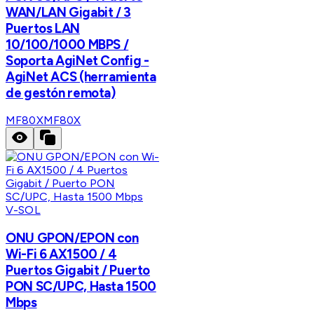
WAN/LAN Gigabit / 3
Puertos LAN
10/100/1000 MBPS /
Soporta AgiNet Config -
AgiNet ACS (herramienta
de gestón remota)
MF80X
MF80X
V-SOL
ONU GPON/EPON con
Wi-Fi 6 AX1500 / 4
Puertos Gigabit / Puerto
PON SC/UPC, Hasta 1500
Mbps