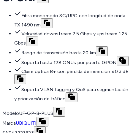
Fibra monomodo SC/UPC con longitud de onda
TX 1490 nm
Velocidad downstream 2.5 Gbps y upstream 1.25
Gbps
Rango de transmisión hasta 20 km
Soporta hasta 128 ONUs por puerto GPON
Clase óptica B+ con pérdida de inserción ≤0.3 dB
Soporta VLAN tagging y QoS para segmentación
y priorización de tráfico
Modelo
UF-GP-B-PLUS
Marca
UBIQUITI
SAT
43223323