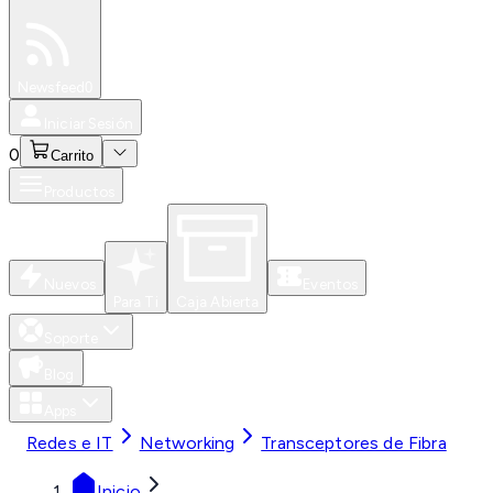
Especiales
Newsfeed
0
Iniciar Sesión
0
Carrito
Productos
Nuevos
Eventos
Para Ti
Caja Abierta
Soporte
Blog
Apps
Redes e IT
Networking
Transceptores de Fibra
Inicio