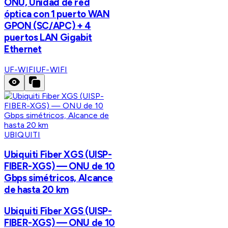
ONU, Unidad de red
óptica con 1 puerto WAN
GPON (SC/APC) + 4
puertos LAN Gigabit
Ethernet
UF-WIFI
UF-WIFI
UBIQUITI
Ubiquiti Fiber XGS (UISP-
FIBER-XGS) — ONU de 10
Gbps simétricos, Alcance
de hasta 20 km
Ubiquiti Fiber XGS (UISP-
FIBER-XGS) — ONU de 10