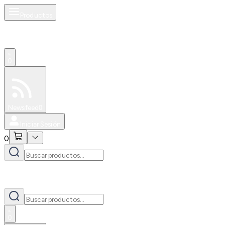
Productos
0
Especiales
Newsfeed
0
Iniciar Sesión
0
0