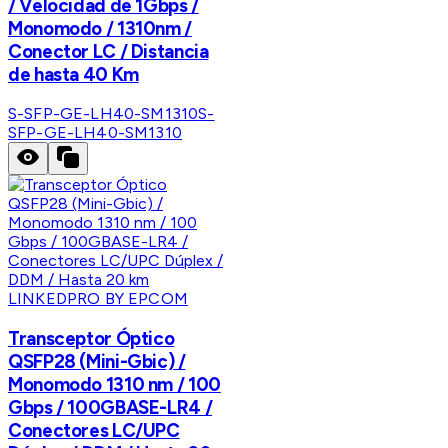
/ Velocidad de 1Gbps /
Monomodo / 1310nm /
Conector LC / Distancia
de hasta 40 Km
S-SFP-GE-LH40-SM1310
S-
SFP-GE-LH40-SM1310
LINKEDPRO BY EPCOM
Transceptor Óptico
QSFP28 (Mini-Gbic) /
Monomodo 1310 nm / 100
Gbps / 100GBASE-LR4 /
Conectores LC/UPC