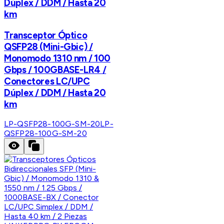
Dúplex / DDM / Hasta 20
km
Transceptor Óptico
QSFP28 (Mini-Gbic) /
Monomodo 1310 nm / 100
Gbps / 100GBASE-LR4 /
Conectores LC/UPC
Dúplex / DDM / Hasta 20
km
LP-QSFP28-100G-SM-20
LP-
QSFP28-100G-SM-20