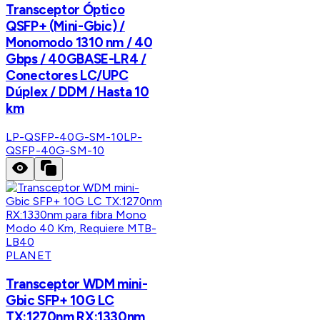
Transceptor Óptico
QSFP+ (Mini-Gbic) /
Monomodo 1310 nm / 40
Gbps / 40GBASE-LR4 /
Conectores LC/UPC
Dúplex / DDM / Hasta 10
km
LP-QSFP-40G-SM-10
LP-
QSFP-40G-SM-10
PLANET
Transceptor WDM mini-
Gbic SFP+ 10G LC
TX:1270nm RX:1330nm