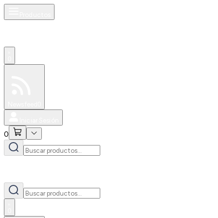
Productos
0
Especiales
Newsfeed
0
Iniciar Sesión
0
0