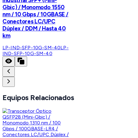
Industrial SFP+ (Mini-
Gbic) / Monomodo 1550
nm / 10 Gbps / 10GBASE /
Conectores LC/UPC
Dúplex / DDM / Hasta 40
km
LP-IND-SFP-10G-SM-40
LP-
IND-SFP-10G-SM-40
Equipos Relacionados