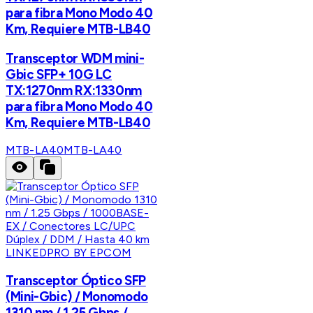
para fibra Mono Modo 40
Km, Requiere MTB-LB40
Transceptor WDM mini-
Gbic SFP+ 10G LC
TX:1270nm RX:1330nm
para fibra Mono Modo 40
Km, Requiere MTB-LB40
MTB-LA40
MTB-LA40
LINKEDPRO BY EPCOM
Transceptor Óptico SFP
(Mini-Gbic) / Monomodo
1310 nm / 1.25 Gbps /