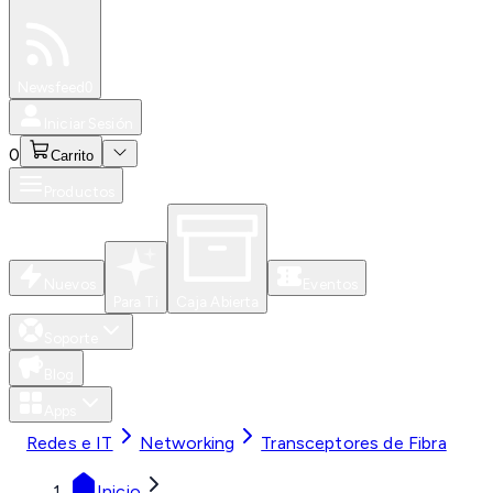
Especiales
Newsfeed
0
Iniciar Sesión
0
Carrito
Productos
Nuevos
Eventos
Para Ti
Caja Abierta
Soporte
Blog
Apps
Redes e IT
Networking
Transceptores de Fibra
Inicio