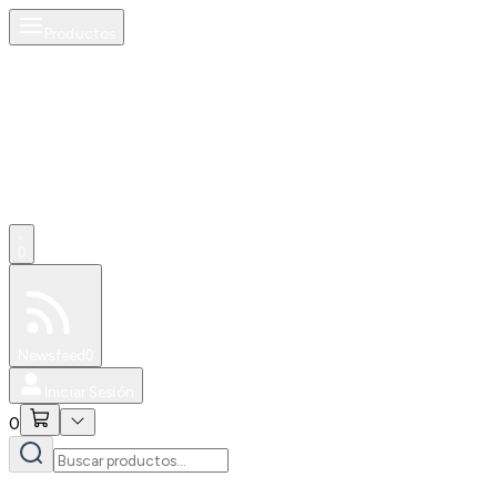
Productos
0
Especiales
Newsfeed
0
Iniciar Sesión
0