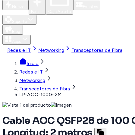
Nuevos
Eventos
Para Ti
Caja Abierta
Soporte
Blog
Apps
Redes e IT
Networking
Transceptores de Fibra
Inicio
Redes e IT
Networking
Transceptores de Fibra
LP-AOC-100G-2M
Cable AOC QSFP28 de 100 Gb
Longitud: 2 metros