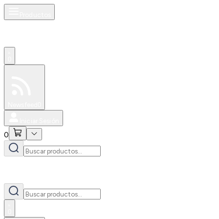
Productos
0
Especiales
Newsfeed
0
Iniciar Sesión
0
0