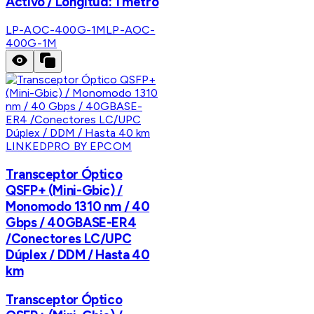
Activo / Longitud: 1 metro
LP-AOC-400G-1M
LP-AOC-
400G-1M
LINKEDPRO BY EPCOM
Transceptor Óptico
QSFP+ (Mini-Gbic) /
Monomodo 1310 nm / 40
Gbps / 40GBASE-ER4
/Conectores LC/UPC
Dúplex / DDM / Hasta 40
km
Transceptor Óptico