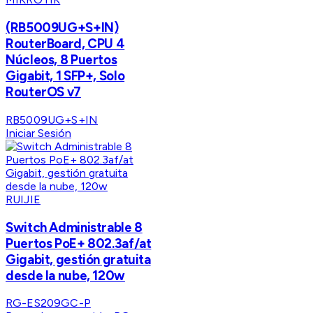
(RB5009UG+S+IN)
RouterBoard, CPU 4
Núcleos, 8 Puertos
Gigabit, 1 SFP+, Solo
RouterOS v7
RB5009UG+S+IN
Iniciar Sesión
RUIJIE
Switch Administrable 8
Puertos PoE+ 802.3af/at
Gigabit, gestión gratuita
desde la nube, 120w
RG-ES209GC-P