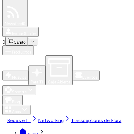
Especiales
Newsfeed
0
Iniciar Sesión
0
Carrito
Productos
Nuevos
Eventos
Para Ti
Caja Abierta
Soporte
Blog
Apps
Redes e IT
Networking
Transceptores de Fibra
Inicio