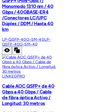
QSFP+ (Mini-Gbic) /
Monomodo 1310 nm / 40
Gbps / 40GBASE-ER4
/Conectores LC/UPC
Dúplex / DDM / Hasta 40
km
LP-QSFP-40G-SM-40
LP-
QSFP-40G-SM-40
LINKEDPRO
Cable AOC QSFP+ de 40
Gbps a 40 Gbps / Cable
de fibra óptica Activo /
Longitud: 30 metros