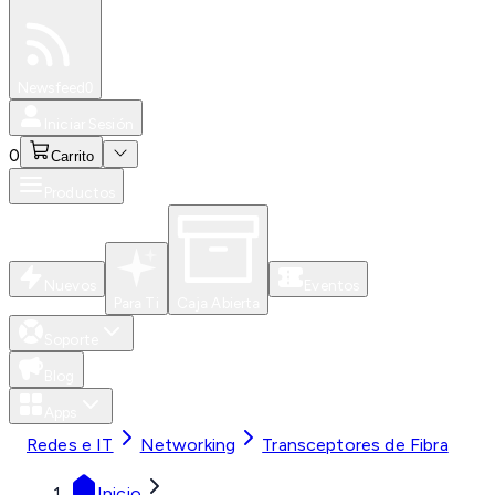
Especiales
Newsfeed
0
Iniciar Sesión
0
Carrito
Productos
Nuevos
Eventos
Para Ti
Caja Abierta
Soporte
Blog
Apps
Redes e IT
Networking
Transceptores de Fibra
Inicio