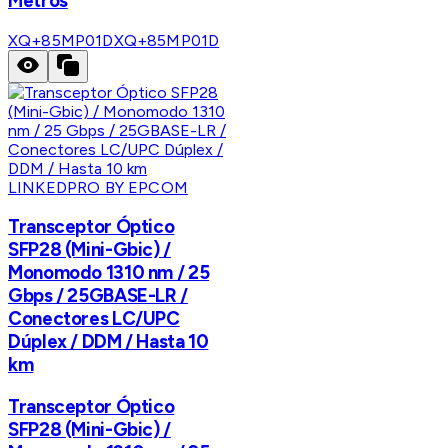
Metros
XQ+85MP01D
XQ+85MP01D
LINKEDPRO BY EPCOM
Transceptor Óptico
SFP28 (Mini-Gbic) /
Monomodo 1310 nm / 25
Gbps / 25GBASE-LR /
Conectores LC/UPC
Dúplex / DDM / Hasta 10
km
Transceptor Óptico
SFP28 (Mini-Gbic) /