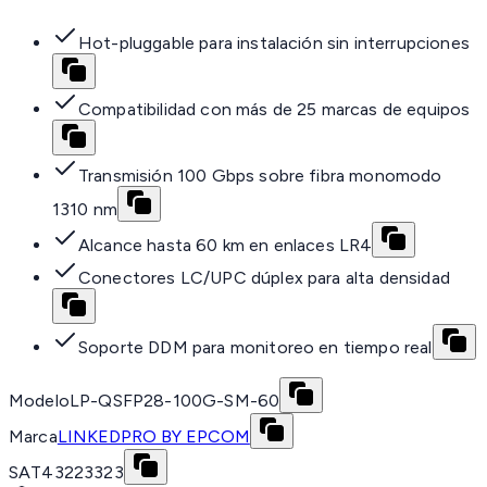
Hot-pluggable para instalación sin interrupciones
Compatibilidad con más de 25 marcas de equipos
Transmisión 100 Gbps sobre fibra monomodo
1310 nm
Alcance hasta 60 km en enlaces LR4
Conectores LC/UPC dúplex para alta densidad
Soporte DDM para monitoreo en tiempo real
Modelo
LP-QSFP28-100G-SM-60
Marca
LINKEDPRO BY EPCOM
SAT
43223323