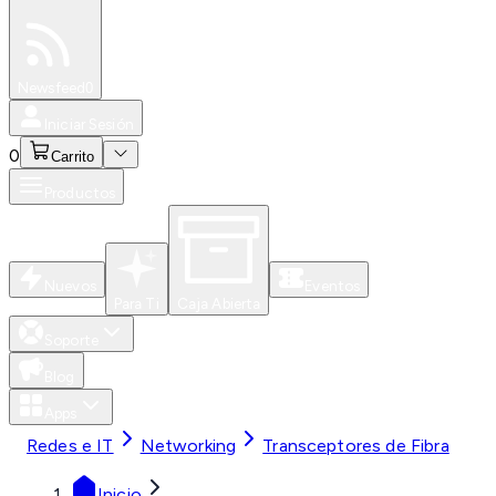
Especiales
Newsfeed
0
Iniciar Sesión
0
Carrito
Productos
Nuevos
Eventos
Para Ti
Caja Abierta
Soporte
Blog
Apps
Redes e IT
Networking
Transceptores de Fibra
Inicio