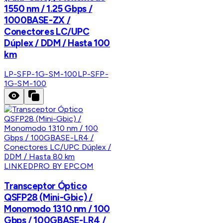
1550 nm / 1.25 Gbps /
1000BASE-ZX /
Conectores LC/UPC
Dúplex / DDM / Hasta 100
km
LP-SFP-1G-SM-100
LP-SFP-
1G-SM-100
LINKEDPRO BY EPCOM
Transceptor Óptico
QSFP28 (Mini-Gbic) /
Monomodo 1310 nm / 100
Gbps / 100GBASE-LR4 /