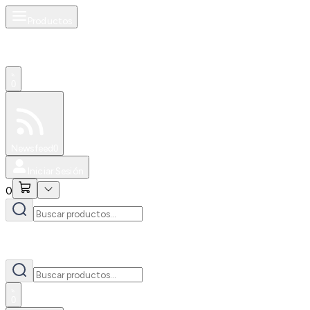
Productos
0
Especiales
Newsfeed
0
Iniciar Sesión
0
0