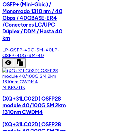
QSFP+ (Mini-Gbic) /
Monomodo 1310 nm / 40
Gbps / 40GBASE-ER4
/Conectores LC/UPC
Dúplex / DDM / Hasta 40
km
LP-QSFP-40G-SM-40
LP-
QSFP-40G-SM-40
MIKROTIK
(XQ+31LC02D) QSFP28
module 40/100G SM 2km
1310nm CWDM4
(XQ+31LC02D) QSFP28