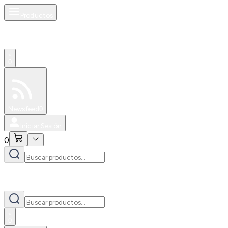
Productos
0
Especiales
Newsfeed
0
Iniciar Sesión
0
0