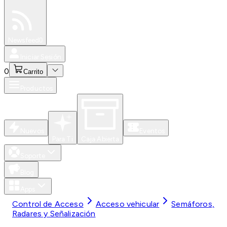
Especiales
Newsfeed
0
Iniciar Sesión
0
Carrito
Productos
Nuevos
Eventos
Para Ti
Caja Abierta
Soporte
Blog
Apps
Control de Acceso
Acceso vehicular
Semáforos,
Radares y Señalización