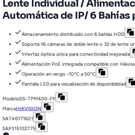
Lente Individual / Alimentac
Automática de IP/ 6 Bahías
Almacenamiento distribuido con 6 bahías HDD
Soporta 16 cámaras de doble lente o 32 de lente ú
Interfaz óptica única para conectividad mejorada
Alimentación PoE integrada compatible con Hikvisi
Operación en rango -10°C a 50°C
Pantalla LED para visualización de disponibilidad
Modelo
DS-TPM400-FP
Marca
HIKVISION
SAT
46171621
SAP
315102775