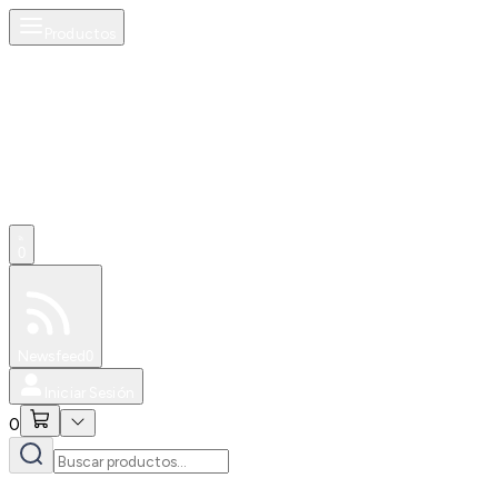
Productos
0
Especiales
Newsfeed
0
Iniciar Sesión
0