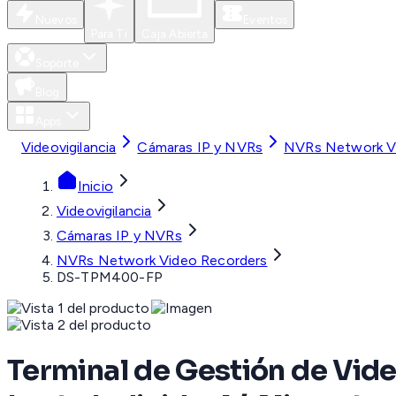
Nuevos
Eventos
Para Ti
Caja Abierta
Soporte
Blog
Apps
Videovigilancia
Cámaras IP y NVRs
NVRs Network V
Inicio
Videovigilancia
Cámaras IP y NVRs
NVRs Network Video Recorders
DS-TPM400-FP
Terminal de Gestión de Vid