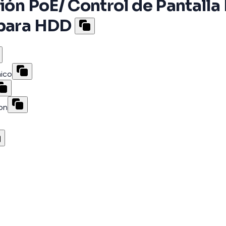
ión PoE/ Control de Pantalla
 para HDD
nico
on