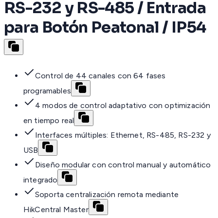
RS-232 y RS-485 / Entrada
para Botón Peatonal / IP54
Control de 44 canales con 64 fases
programables
4 modos de control adaptativo con optimización
en tiempo real
Interfaces múltiples: Ethernet, RS-485, RS-232 y
USB
Diseño modular con control manual y automático
integrado
Soporta centralización remota mediante
HikCentral Master