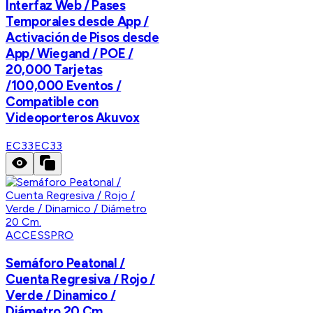
Interfaz Web / Pases
Temporales desde App /
Activación de Pisos desde
App/ Wiegand / POE /
20,000 Tarjetas
/100,000 Eventos /
Compatible con
Videoporteros Akuvox
EC33
EC33
ACCESSPRO
Semáforo Peatonal /
Cuenta Regresiva / Rojo /
Verde / Dinamico /
Diámetro 20 Cm.