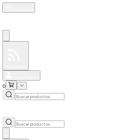
Productos
0
Especiales
Newsfeed
0
Iniciar Sesión
0
0