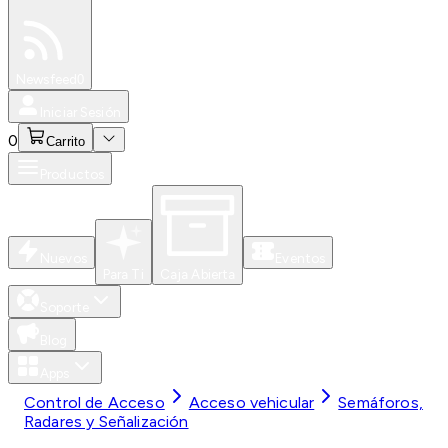
Especiales
Newsfeed
0
Iniciar Sesión
0
Carrito
Productos
Nuevos
Eventos
Para Ti
Caja Abierta
Soporte
Blog
Apps
Control de Acceso
Acceso vehicular
Semáforos,
Radares y Señalización