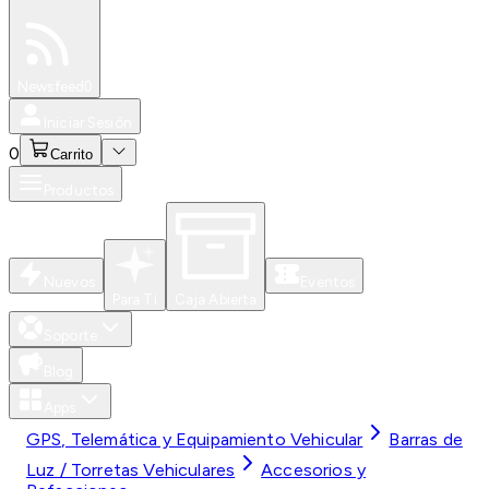
Especiales
Newsfeed
0
Iniciar Sesión
0
Carrito
Productos
Nuevos
Eventos
Para Ti
Caja Abierta
Soporte
Blog
Apps
GPS, Telemática y Equipamiento Vehicular
Barras de
Luz / Torretas Vehiculares
Accesorios y