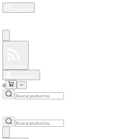
Productos
0
Especiales
Newsfeed
0
Iniciar Sesión
0
0