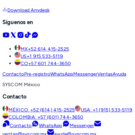
Download Anydesk
Síguenos en
MX
+52 614 415-2525
US
+1 915 533-5119
CO
+57 601 744-3650
Contacto
Pre-registro
WhatsApp
Messenger
Ventas
Ayuda
SYSCOM México
Contacto
MÉXICO: +52 (614) 415-2525
USA: +1 (915) 533-5119
COLOMBIA: +57 (601) 744-3650
Contacto
WhatsApp
Messenger
ventas@syscom.mx
ayuda@syscom.mx