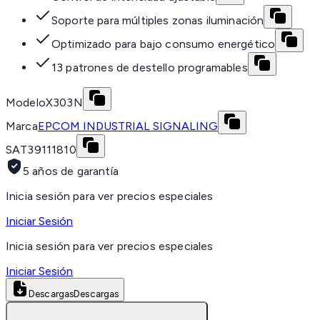
Soporte para múltiples zonas iluminación
Optimizado para bajo consumo energético
13 patrones de destello programables
Modelo
X303N
Marca
EPCOM INDUSTRIAL SIGNALING
SAT
39111810
5 años de garantía
Inicia sesión para ver precios especiales
Iniciar Sesión
Inicia sesión para ver precios especiales
Iniciar Sesión
Descargas
Descargas