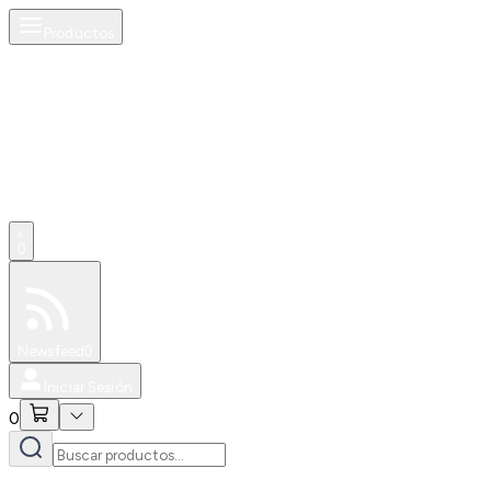
Productos
0
Especiales
Newsfeed
0
Iniciar Sesión
0