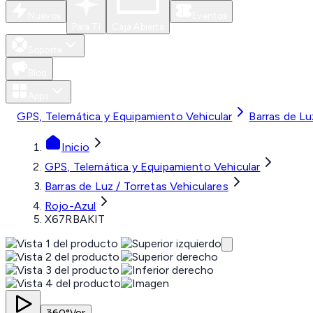
Nuevos
Eventos
Para Ti
Caja Abierta
Soporte
Blog
Apps
GPS, Telemática y Equipamiento Vehicular
Barras de Lu
Inicio
GPS, Telemática y Equipamiento Vehicular
Barras de Luz / Torretas Vehiculares
Rojo-Azul
X67RBAKIT
360°
Ver