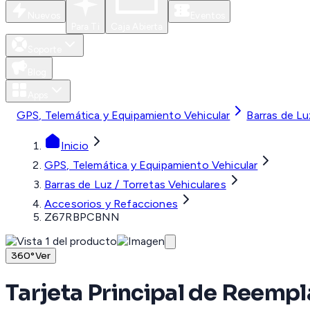
Nuevos
Eventos
Para Ti
Caja Abierta
Soporte
Blog
Apps
GPS, Telemática y Equipamiento Vehicular
Barras de Lu
Inicio
GPS, Telemática y Equipamiento Vehicular
Barras de Luz / Torretas Vehiculares
Accesorios y Refacciones
Z67RBPCBNN
360°
Ver
Tarjeta Principal de Reempl