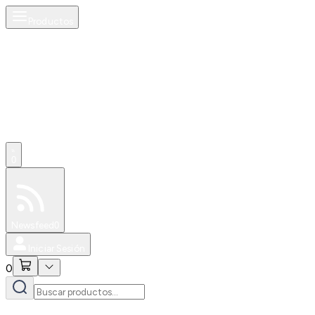
Productos
0
Especiales
Newsfeed
0
Iniciar Sesión
0