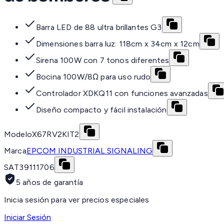
Barra LED de 88 ultra brillantes G3
Dimensiones barra luz: 118cm x 34cm x 12cm
Sirena 100W con 7 tonos diferentes
Bocina 100W/8Ω para uso rudo
Controlador XDKQ11 con funciones avanzadas
Diseño compacto y fácil instalación
Modelo
X67RV2KIT2
Marca
EPCOM INDUSTRIAL SIGNALING
SAT
39111706
5 años de garantía
Inicia sesión para ver precios especiales
Iniciar Sesión