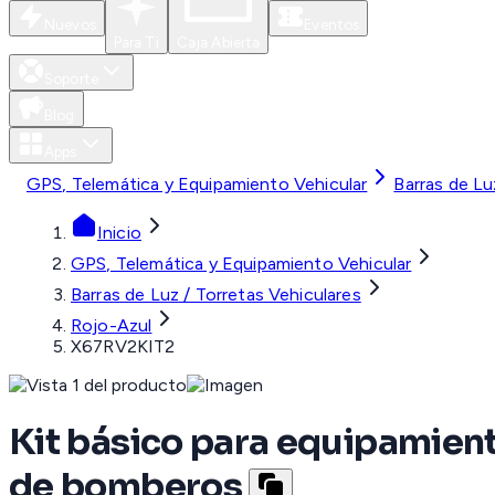
Nuevos
Eventos
Para Ti
Caja Abierta
Soporte
Blog
Apps
GPS, Telemática y Equipamiento Vehicular
Barras de Lu
Inicio
GPS, Telemática y Equipamiento Vehicular
Barras de Luz / Torretas Vehiculares
Rojo-Azul
X67RV2KIT2
Kit básico para equipamien
de bomberos