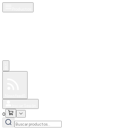
Productos
0
Especiales
Newsfeed
0
Iniciar Sesión
0