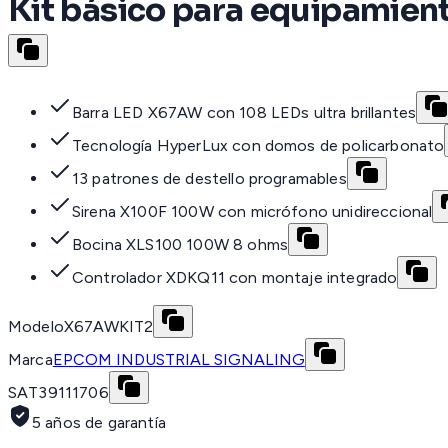
Kit básico para equipamient
Barra LED X67AW con 108 LEDs ultra brillantes
Tecnología HyperLux con domos de policarbonato
13 patrones de destello programables
Sirena X100F 100W con micrófono unidireccional
Bocina XLS100 100W 8 ohms
Controlador XDKQ11 con montaje integrado
Modelo
X67AWKIT2
Marca
EPCOM INDUSTRIAL SIGNALING
SAT
39111706
5 años de garantía