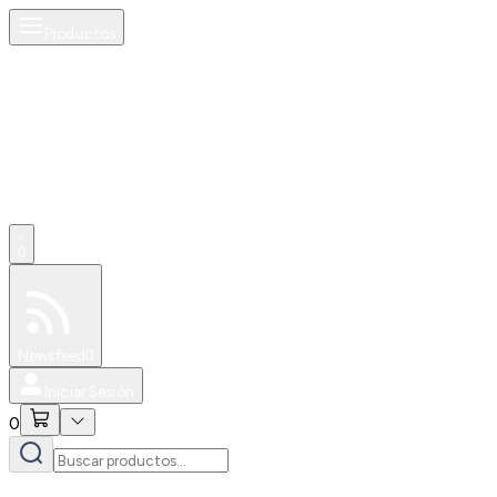
Productos
0
Especiales
Newsfeed
0
Iniciar Sesión
0