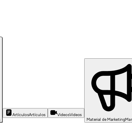
Artículos
Artículos
Videos
Videos
s
Material de Marketing
Mar