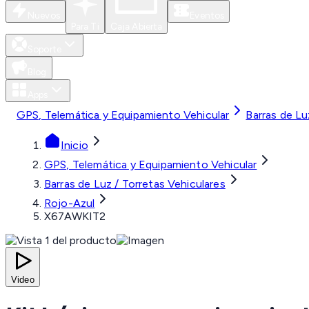
Nuevos
Eventos
Para Ti
Caja Abierta
Soporte
Blog
Apps
GPS, Telemática y Equipamiento Vehicular
Barras de Lu
Inicio
GPS, Telemática y Equipamiento Vehicular
Barras de Luz / Torretas Vehiculares
Rojo-Azul
X67AWKIT2
Video