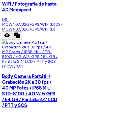
WIFI / Fotografía de hasta
40 Megapixel
DS-
MCW407/32G/GPS/WIFI(D)
DS-
MCW407/32G/GPS/WIFI(D)
HIKVISION
Body Camera Portátil /
Grabación 2K a 30 fps /
40 MP Fotos / IP68 MIL-
STD-810G / 4G WiFi GPS
/ 64 GB / Pantalla 2.4' LCD
/ PTT y SOS