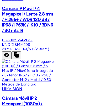
Cámara IP Móvil / 4
Megapixel / Lente 2.8 mm
/ H.265+ / WDR 120 dB /
IP68 / IP69K / IK10 / 3DNR
/ 30 mts IR
DS-2XM6542G1-
I/ND(2.8MM)
DS-
2XM6542G1-I/ND(2.8MM)
HIKVISION
Cámara Móvil IP 2
Megapixel (1080p) /