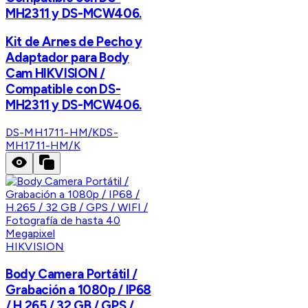
MH2311 y DS-MCW406.
Kit de Arnes de Pecho y
Adaptador para Body
Cam HIKVISION /
Compatible con DS-
MH2311 y DS-MCW406.
DS-MH1711-HM/K
DS-
MH1711-HM/K
HIKVISION
Body Camera Portátil /
Grabación a 1080p / IP68
/ H.265 / 32 GB / GPS /