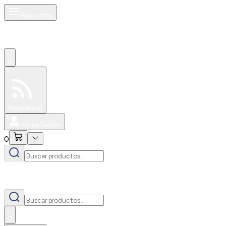
Productos
0
Especiales
Newsfeed
0
Iniciar Sesión
0
0