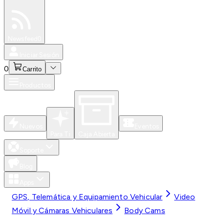
Especiales
Newsfeed
0
Iniciar Sesión
0
Carrito
Productos
Nuevos
Eventos
Para Ti
Caja Abierta
Soporte
Blog
Apps
GPS, Telemática y Equipamiento Vehicular
Video
Móvil y Cámaras Vehiculares
Body Cams