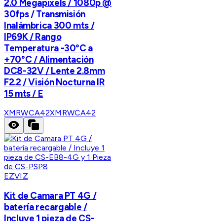
2.0 Megapixels / 1080p @
30fps / Transmisión
Inalámbrica 300 mts /
IP69K / Rango
Temperatura -30°C a
+70°C / Alimentación
DC8-32V / Lente 2.8mm
F2.2 / Visión Nocturna IR
15 mts / E
XMRWCA42
XMRWCA42
EZVIZ
Kit de Camara PT 4G /
batería recargable /
Incluye 1 pieza de CS-