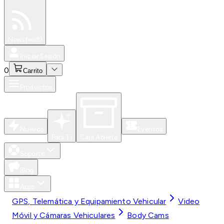
Especiales
Newsfeed
0
Iniciar Sesión
0
Carrito
Productos
Nuevos
Eventos
Para Ti
Caja Abierta
Soporte
Blog
Apps
GPS, Telemática y Equipamiento Vehicular
Video
Móvil y Cámaras Vehiculares
Body Cams