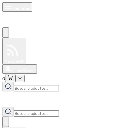
Productos
0
Especiales
Newsfeed
0
Iniciar Sesión
0
0