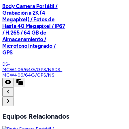
Body Camera Portátil /
Grabación a 2K (4
Megapixel) / Fotos de
Hasta 40 Megapixel / IP67
/ H.265 / 64 GB de
Almacenamiento /
Microfono Integrado /
GPS
DS-
MCW406/64G/GPS/NS
DS-
MCW406/64G/GPS/NS
Equipos Relacionados