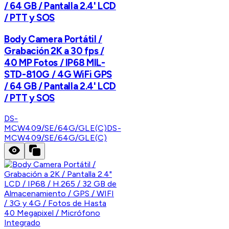
/ 64 GB / Pantalla 2.4' LCD
/ PTT y SOS
Body Camera Portátil /
Grabación 2K a 30 fps /
40 MP Fotos / IP68 MIL-
STD-810G / 4G WiFi GPS
/ 64 GB / Pantalla 2.4' LCD
/ PTT y SOS
DS-
MCW409/SE/64G/GLE(C)
DS-
MCW409/SE/64G/GLE(C)