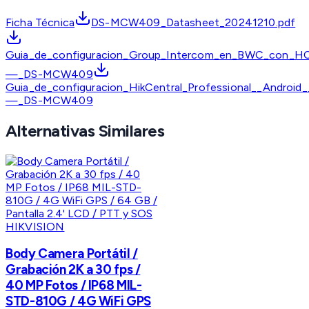
Ficha Técnica
DS-MCW409_Datasheet_20241210.pdf
Guia_de_configuracion_Group_Intercom_en_BWC_con_H
—_DS-MCW409
Guia_de_configuracion_HikCentral_Professional__Android_
—_DS-MCW409
Alternativas Similares
HIKVISION
Body Camera Portátil /
Grabación 2K a 30 fps /
40 MP Fotos / IP68 MIL-
STD-810G / 4G WiFi GPS