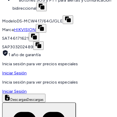
Botones SOS y PTT para alertas y comunicación
bidireccional
Modelo
DS-MCW417/64G/GLE
Marca
HIKVISION
SAT
46171621
SAP
303202489
1 año de garantía
Inicia sesión para ver precios especiales
Iniciar Sesión
Inicia sesión para ver precios especiales
Iniciar Sesión
Descargas
Descargas