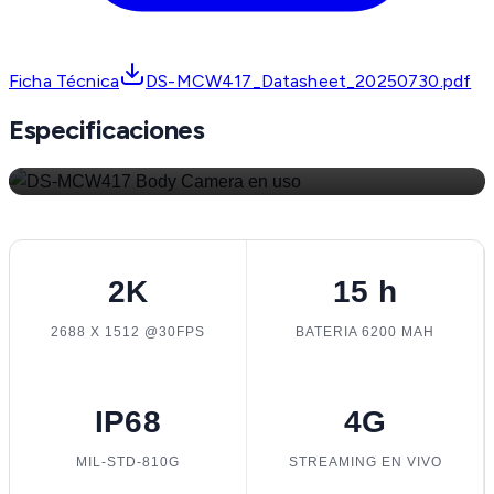
HIKVISION · DS-MCW417/64G/GLE · BODY
CAMERA
La evidencia no espera.
Ficha Técnica
DS-MCW417_Datasheet_20250730.pdf
Grabacion 2K, conexion 4G y 15 horas de bateria.
Especificaciones
Todo en 250 gramos que se olvidan en el uniforme.
2K
15 h
2688 X 1512 @30FPS
BATERIA 6200 MAH
IP68
4G
MIL-STD-810G
STREAMING EN VIVO