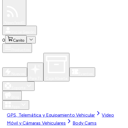
Especiales
Newsfeed
0
Iniciar Sesión
0
Carrito
Productos
Nuevos
Eventos
Para Ti
Caja Abierta
Soporte
Blog
Apps
GPS, Telemática y Equipamiento Vehicular
Video
Móvil y Cámaras Vehiculares
Body Cams