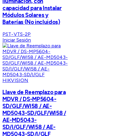
Iluminación, con
capacidad para Instalar
Módulos Solares y
Baterías (No incluidos)
PST-VTS-2P
Iniciar Sesión
HIKVISION
Llave de Reemplazo para
MDVR / DS-MP5604-
SD/GLF/WI58 / AE-
MD5043-SD/GLF/WI58 /
AE-MD5043-
SD/I/GLF/WI58 / AE-
MD5043-SD/I/GLF