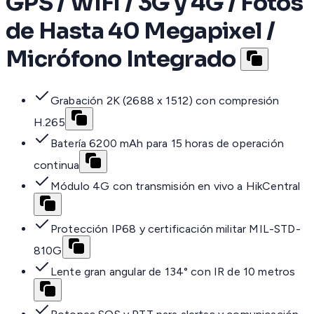
GPS / WIFI / 3G y 4G / Fotos
de Hasta 40 Megapixel /
Micrófono Integrado
Grabación 2K (2688 x 1512) con compresión
H.265
Batería 6200 mAh para 15 horas de operación
continua
Módulo 4G con transmisión en vivo a HikCentral
Protección IP68 y certificación militar MIL-STD-
810G
Lente gran angular de 134° con IR de 10 metros