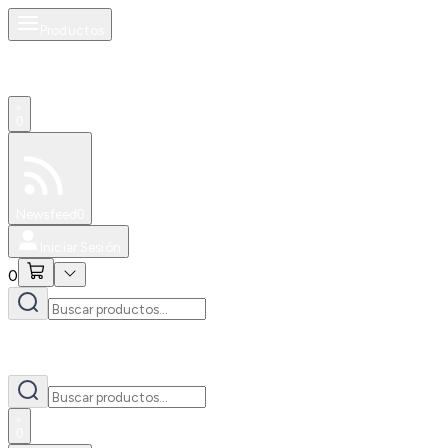
Productos
0
Especiales
Newsfeed
0
Iniciar Sesión
0
0