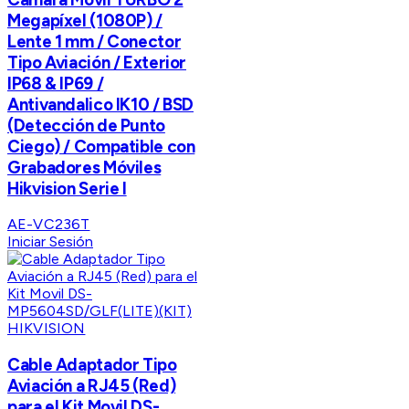
Megapíxel (1080P) /
Lente 1 mm / Conector
Tipo Aviación / Exterior
IP68 & IP69 /
Antivandalico IK10 / BSD
(Detección de Punto
Ciego) / Compatible con
Grabadores Móviles
Hikvision Serie I
AE-VC236T
Iniciar Sesión
HIKVISION
Cable Adaptador Tipo
Aviación a RJ45 (Red)
para el Kit Movil DS-