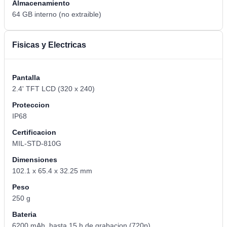
Almacenamiento
64 GB interno (no extraible)
Fisicas y Electricas
Pantalla
2.4' TFT LCD (320 x 240)
Proteccion
IP68
Certificacion
MIL-STD-810G
Dimensiones
102.1 x 65.4 x 32.25 mm
Peso
250 g
Bateria
6200 mAh, hasta 15 h de grabacion (720p)