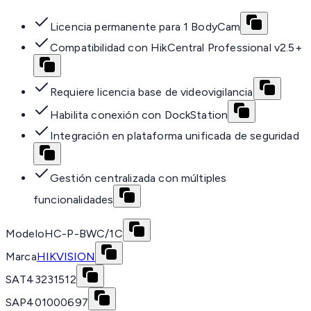
Licencia permanente para 1 BodyCam
Compatibilidad con HikCentral Professional v2.5+
Requiere licencia base de videovigilancia
Habilita conexión con DockStation
Integración en plataforma unificada de seguridad
Gestión centralizada con múltiples
funcionalidades
Modelo
HC-P-BWC/1C
Marca
HIKVISION
SAT
43231512
SAP
401000697