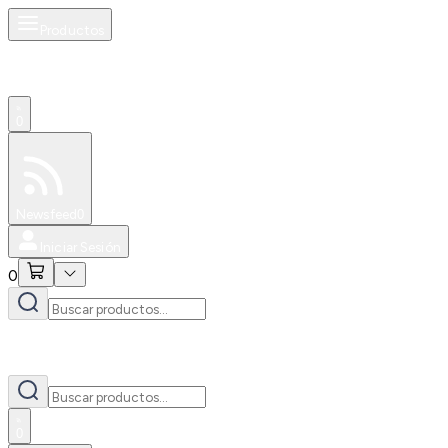
Productos
0
Especiales
Newsfeed
0
Iniciar Sesión
0
0