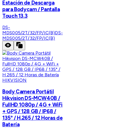
Estación de Descarga
para Bodycam / Pantalla
Touch 13.3
DS-
MDS005/2T/32/FP/IC(B)
DS-
MDS005/2T/32/FP/IC(B)
HIKVISION
Body Camera Portátil
Hikvision DS-MCW40B /
FullHD 1080p / 4G + WiFi
+ GPS / 128 GB / IP68 /
135° / H.265 / 12 Horas de
Batería