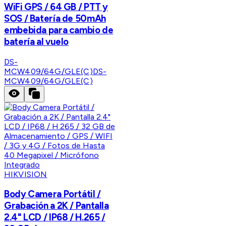
WiFi GPS / 64 GB / PTT y
SOS / Batería de 50mAh
embebida para cambio de
batería al vuelo
DS-
MCW409/64G/GLE(C)
DS-
MCW409/64G/GLE(C)
HIKVISION
Body Camera Portátil /
Grabación a 2K / Pantalla
2.4" LCD / IP68 / H.265 /