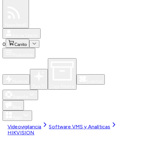
Especiales
Newsfeed
0
Iniciar Sesión
0
Carrito
Productos
Nuevos
Eventos
Para Ti
Caja Abierta
Soporte
Blog
Apps
Videovigilancia
Software VMS y Analíticas
HIKVISION