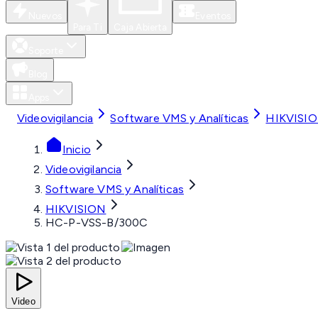
Nuevos
Eventos
Para Ti
Caja Abierta
Soporte
Blog
Apps
Videovigilancia
Software VMS y Analíticas
HIKVISI
Inicio
Videovigilancia
Software VMS y Analíticas
HIKVISION
HC-P-VSS-B/300C
Video