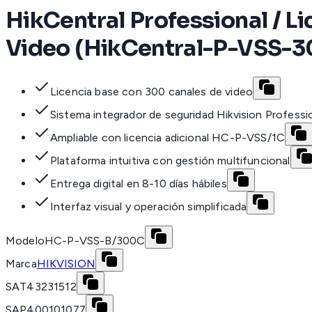
HikCentral Professional / L
Video (HikCentral-P-VSS-
Licencia base con 300 canales de video
Sistema integrador de seguridad Hikvision Professi
Ampliable con licencia adicional HC-P-VSS/1C
Plataforma intuitiva con gestión multifuncional
Entrega digital en 8-10 días hábiles
Interfaz visual y operación simplificada
Modelo
HC-P-VSS-B/300C
Marca
HIKVISION
SAT
43231512
SAP
400101077