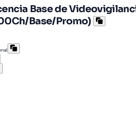
icencia Base de Videovigilanc
300Ch/Base/Promo)
onal