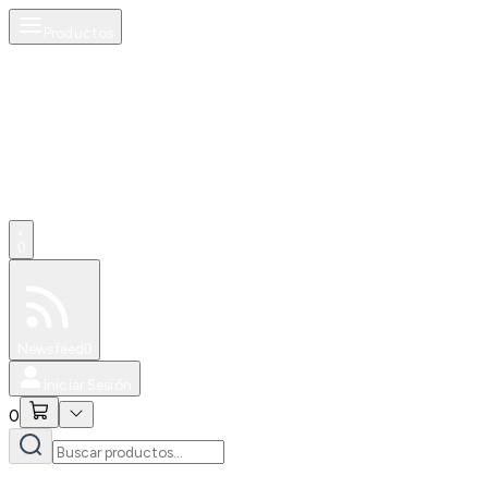
Productos
0
Especiales
Newsfeed
0
Iniciar Sesión
0