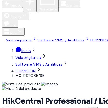
Nuevos
Eventos
Para Ti
Caja Abierta
Soporte
Blog
Apps
Videovigilancia
Software VMS y Analíticas
HIKVISI
Inicio
Videovigilancia
Software VMS y Analíticas
HIKVISION
HC-PSTORE/SB
HikCentral Professional / L