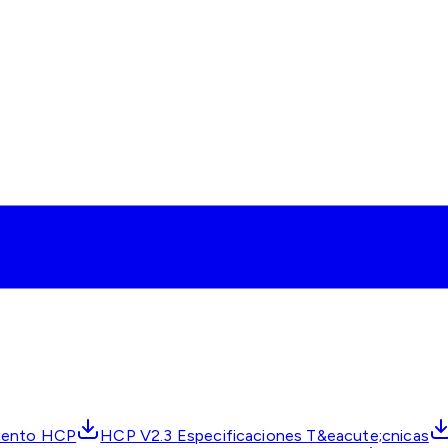
miento HCP
HCP V2.3 Especificaciones T&eacute;cnicas