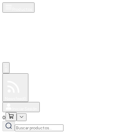
Productos
0
Especiales
Newsfeed
0
Iniciar Sesión
0