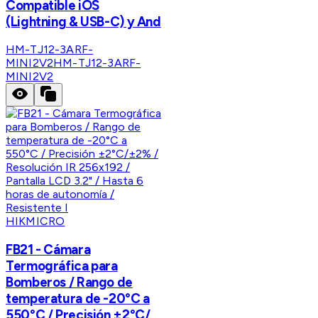
Compatible iOS
(Lightning & USB-C) y And
HM-TJ12-3ARF-
MINI2V2
HM-TJ12-3ARF-
MINI2V2
HIKMICRO
FB21 - Cámara
Termográfica para
Bomberos / Rango de
temperatura de -20°C a
550°C / Precisión ±2°C/