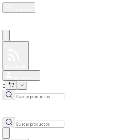
Productos
0
Especiales
Newsfeed
0
Iniciar Sesión
0
0