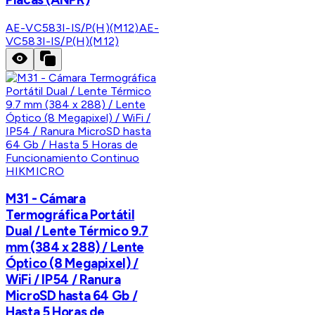
AE-VC583I-IS/P(H)(M12)
AE-
VC583I-IS/P(H)(M12)
HIKMICRO
M31 - Cámara
Termográfica Portátil
Dual / Lente Térmico 9.7
mm (384 x 288) / Lente
Óptico (8 Megapixel) /
WiFi / IP54 / Ranura
MicroSD hasta 64 Gb /
Hasta 5 Horas de