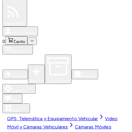
Especiales
Newsfeed
0
Iniciar Sesión
0
Carrito
Productos
Nuevos
Eventos
Para Ti
Caja Abierta
Soporte
Blog
Apps
GPS, Telemática y Equipamiento Vehicular
Video
Móvil y Cámaras Vehiculares
Cámaras Móviles