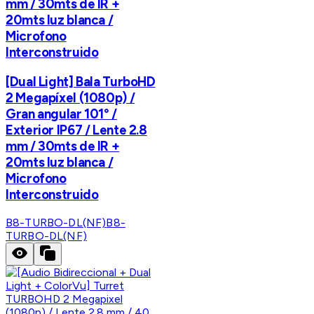
mm / 30mts de IR +
20mts luz blanca /
Microfono
Interconstruido
[Dual Light] Bala TurboHD
2 Megapíxel (1080p) /
Gran angular 101° /
Exterior IP67 / Lente 2.8
mm / 30mts de IR +
20mts luz blanca /
Microfono
Interconstruido
B8-TURBO-DL(NF)
B8-
TURBO-DL(NF)