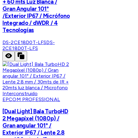
+ 60 mts Luz Blanca /
Gran Angular 101°
/Exterior IP67 / Micrófono
Integrado / dWDR / 4
Tecnologías
DS-2CE18D0T-LFS
DS-
2CE18D0T-LFS
EPCOM PROFESSIONAL
[Dual Light] Bala TurboHD
2 Megapíxel (1080p) /
Gran angular 101° /
Exterior IP67 / Lente 2.8