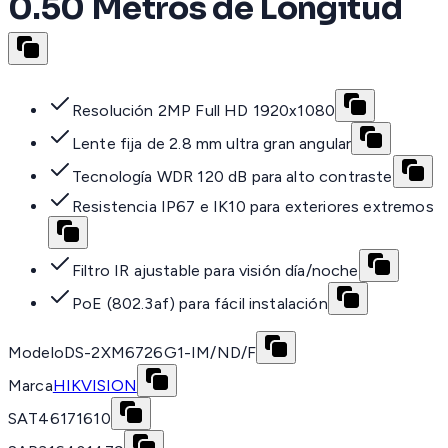
0.50 Metros de Longitud
Resolución 2MP Full HD 1920x1080
Lente fija de 2.8 mm ultra gran angular
Tecnología WDR 120 dB para alto contraste
Resistencia IP67 e IK10 para exteriores extremos
Filtro IR ajustable para visión día/noche
PoE (802.3af) para fácil instalación
Modelo
DS-2XM6726G1-IM/ND/F
Marca
HIKVISION
SAT
46171610