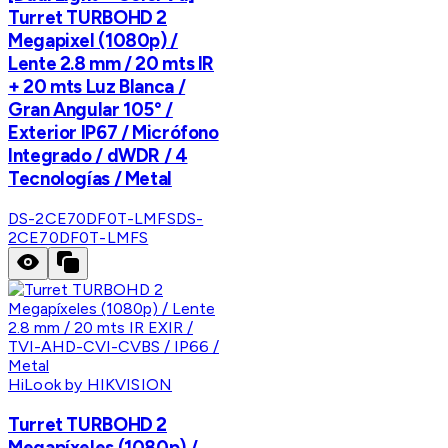
Turret TURBOHD 2
Megapixel (1080p) /
Lente 2.8 mm / 20 mts IR
+ 20 mts Luz Blanca /
Gran Angular 105° /
Exterior IP67 / Micrófono
Integrado / dWDR / 4
Tecnologías / Metal
DS-2CE70DF0T-LMFS
DS-
2CE70DF0T-LMFS
HiLook by HIKVISION
Turret TURBOHD 2
Megapíxeles (1080p) /